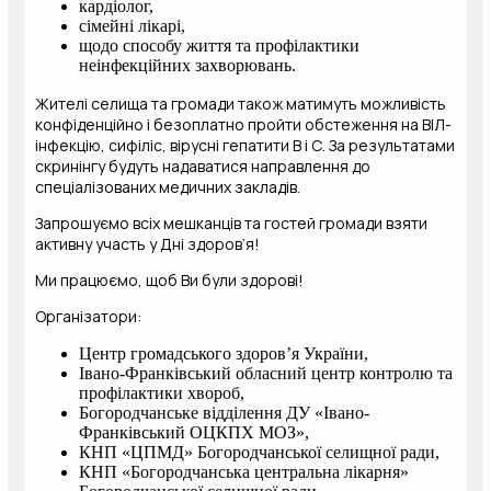
кардіолог,
сімейні лікарі,
щодо способу життя та профілактики
неінфекційних захворювань.
Жителі селища та громади також матимуть можливість
конфіденційно і безоплатно пройти обстеження на ВІЛ-
інфекцію, сифіліс, вірусні гепатити В і С. За результатами
скринінгу будуть надаватися направлення до
спеціалізованих медичних закладів.
Запрошуємо всіх мешканців та гостей громади взяти
активну участь у Дні здоров’я!
Ми працюємо, щоб Ви були здорові!
Організатори:
Центр громадського здоров’я України,
Івано-Франківський обласний центр контролю та
профілактики хвороб,
Богородчанське відділення ДУ «Івано-
Франківський ОЦКПХ МОЗ»,
КНП «ЦПМД» Богородчанської селищної ради,
КНП «Богородчанська центральна лікарня»