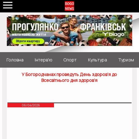
Головна
Інтерв'ю
Спорт
Культура
Туризм
У Богородчанах проведуть День здоров’я до
Всесвітнього дня здоров’я
06/04/2026