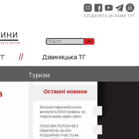
СЛІДКУЙТЕ ЗА НАМИ ТУТ
ЩИНИ
OK
та їх життя
//
ТГ
Дзвиняцька ТГ
Туризм
в
Останні новини
Батькам першокласників
виплатять 5000 гривень: як
подати заяву через «Дію»
ПІЛЬГОВА ІПОТЕКА БЕЗ
ОБМЕЖЕНЬ: BLAGO
РОЗШИРЮЄ УЧАСТЬ ЖК