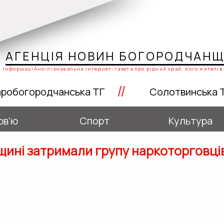
АГЕНЦІЯ НОВИН БОГОРОДЧАН
Інформаційно-пізнавальна інтернет-газета про рідний край, його жителів 
//
робогородчанська ТГ
Солотвинська 
рв'ю
Спорт
Культура
щині затримали групу наркоторговці