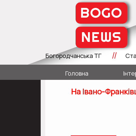
BOGO
NEWS
//
Богородчанська ТГ
Ста
Головна
Інте
На Івано-Франків