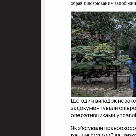
обрав підозрюваним запобіжний
Ще один випадок незако
задокументували співроб
оперативниками управлі
Як зʼясували правоохоро
раніше судимий за нарко