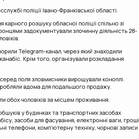
сслужбі поліції Івано-Франківської області.
 карного розшуку обласної поліції спільно зі
онцями задокументували злочинну діяльність 28-
ловіків.
ворили Telegram-канал, через який знаходили
 канабіс. Крім того, організували розкладання
посеред поля зловмисники вирощували коноплі.
робляли вдома для подальшого продажу.
и обох чоловіків за місцем проживання.
обшуків у будинках та транспортних засобах
бісу, засоби для фасування, електронні ваги, гроші
льні телефони, комп’ютерну техніку, чорнові записи