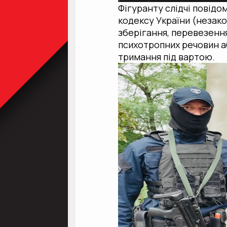
Фігуранту слідчі повідом
кодексу України (незак
зберігання, перевезення
психотропних речовин аб
тримання під вартою.