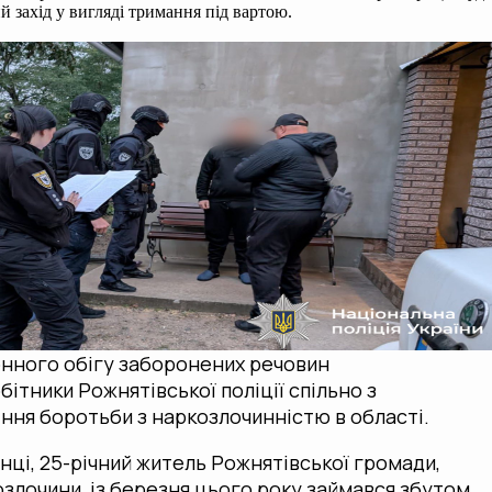
 захід у вигляді тримання під вартою.
нного обігу заборонених речовин
ітники Рожнятівської поліції спільно з
ння боротьби з наркозлочинністю в області.
нці, 25-річний житель Рожнятівської громади,
злочини, із березня цього року займався збутом