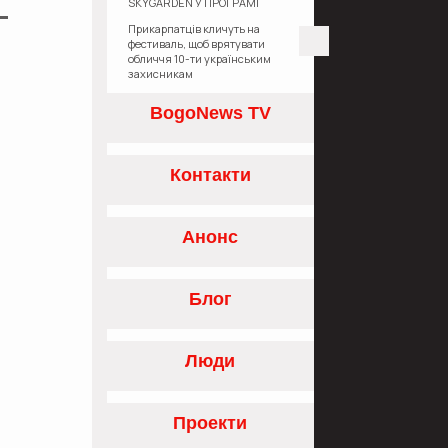
SKYGARDEN У ПРОГРАМІ
«ЄОСЕЛЯ»
Прикарпатців кличуть на
фестиваль, щоб врятувати
обличчя 10-ти українським
захисникам
BogoNews TV
Контакти
Анонс
Блог
Люди
Проекти