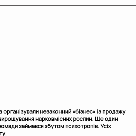
 організували незаконний «бізнес» із продажу
 вирощування нарковмісних рослин. Ще один
ромади займався збутом психотропів. Усіх
ту.