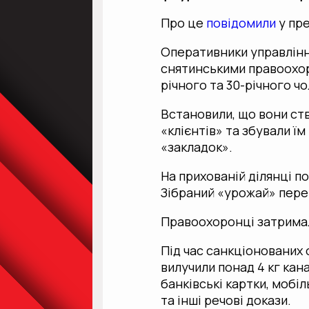
Про це
повідомили
у пре
Оперативники управління
снятинськими правоохор
річного та 30-річного чо
Встановили, що вони ст
«клієнтів» та збували їм
«закладок».
На прихованій ділянці 
Зібраний «урожай» пере
Правоохоронці затримал
Під час санкціонованих 
вилучили понад 4 кг кана
банківські картки, мобі
та інші речові докази.