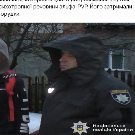
сихотропної речовини альфа-PVP. Його затримали
борудки.