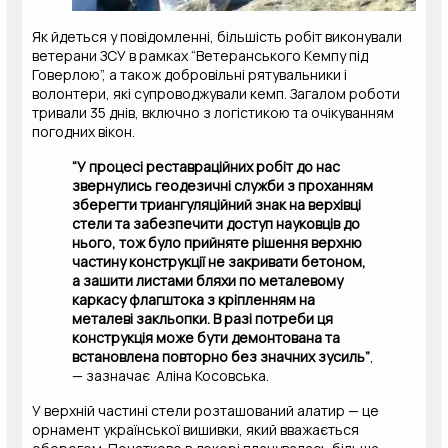
Як йдеться у повідомленні, більшість робіт виконували
ветерани ЗСУ в рамках “Ветеранського Кемпу під
Говерлою”, а також добровільні рятувальники і
волонтери, які супроводжували кемп. Загалом роботи
тривали 35 днів, включно з логістикою та очікуванням
погодних вікон.
“У процесі реставраційних робіт до нас
звернулись геодезичні служби з проханням
зберегти триангуляційний знак на верхівці
стели та забезпечити доступ науковців до
нього, тож було прийняте рішення верхню
частину конструкції не закривати бетоном,
а зашити листами бляхи по металевому
каркасу флагштока з кріпленням на
металеві закльопки. В разі потреби ця
конструкція може бути демонтована та
встановлена повторно без значних зусиль”
,
— зазначає Аліна Косовська.
У верхній частині стели розташований алатир — це
орнамент української вишивки, який вважається