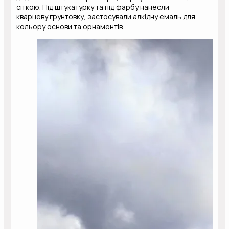
сіткою. Під штукатурку та під фарбу нанесли
кварцеву ґрунтовку, застосували алкідну емаль для
кольору основи та орнаментів.