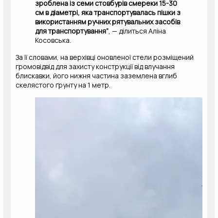
зроблена із семи стовбурів смереки 15-30
см в діаметрі, яка транспортувалась пішки з
використанням ручних рятувальних засобів
для транспортування”
, — ділиться Аліна
Косовська.
За її словами, на верхівці оновленої стели розміщений
громовідвід для захисту конструкції від влучання
блискавки, його нижня частина заземлена вглиб
скелястого ґрунту на 1 метр.