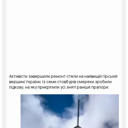
Активісти завершили ремонт стели на найвищій гірській
вершині України. Із семи стовбурів смереки зробили
підкову, на яку прикріпили усі зняті раніше прапори.