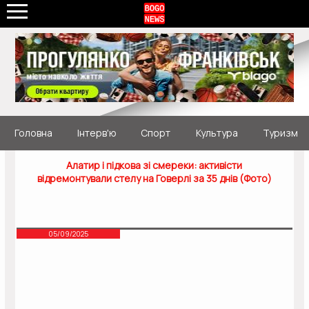
Головна
Інтерв'ю
Спорт
Культура
Туризм
Алатир і підкова зі смереки: активісти
відремонтували стелу на Говерлі за 35 днів (Фото)
05/09/2025