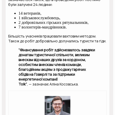
були залучені 24 людини:
14 ветеранів,
1 військовослужбовець,
2 добровільних гірських рятувальників,
7 волонтерів-мандрівників.
Більшість учасників працювали вахтовим методом.
Також до робіт добровільно долучались туристи та гіди.
“Фінансування робіт здійснювалось завдяки
донатам туристичної спільноти, великим
внескам від наших друзів за кордоном,
особистим внескам членів команди,
благодійним акціям з продажу гарячих
обідів на Говерлі та за підтримки
енергетичної компанії
Tolk”
, — зазначає Аліна Косовська.