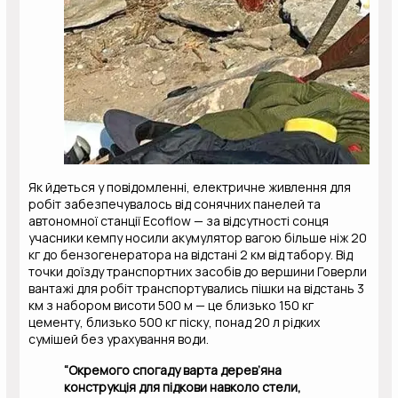
Як йдеться у повідомленні, електричне живлення для
робіт забезпечувалось від сонячних панелей та
автономної станції Ecoflow — за відсутності сонця
учасники кемпу носили акумулятор вагою більше ніж 20
кг до бензогенератора на відстані 2 км від табору. Від
точки доїзду транспортних засобів до вершини Говерли
вантажі для робіт транспортувались пішки на відстань 3
км з набором висоти 500 м — це близько 150 кг
цементу, близько 500 кг піску, понад 20 л рідких
сумішей без урахування води.
“Окремого спогаду варта дерев’яна
конструкція для підкови навколо стели,