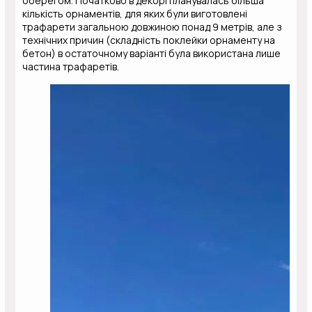
оберегом. Початково в декорі планувалась більша
кількість орнаментів, для яких були виготовлені
трафарети загальною довжиною понад 9 метрів, але з
технічних причин (складність поклейки орнаменту на
бетон) в остаточному варіанті була використана лише
частина трафаретів.