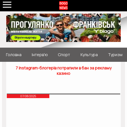
Головна
Інтерв'ю
Спорт
Культура
Туризм
7 Instagram-блогерів потрапили в бан за рекламу
казино
07/08/2025