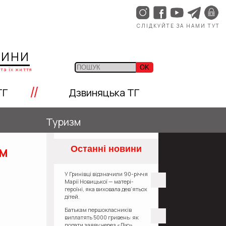
СЛІДКУЙТЕ ЗА НАМИ ТУТ
ЩИНИ
OK
та їх життя
//
ТГ
Дзвиняцька ТГ
Туризм
им
Останні новини
У Гринівці відзначили 90-річчя
Марії Новицької — матері-
героїні, яка виховала дев’ятьох
дітей.
Батькам першокласників
виплатять 5000 гривень: як
подати заяву через «Дію»