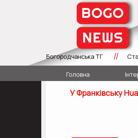
BOGO
NEWS
//
Богородчанська ТГ
Ста
Головна
Інте
У Франківську Hua