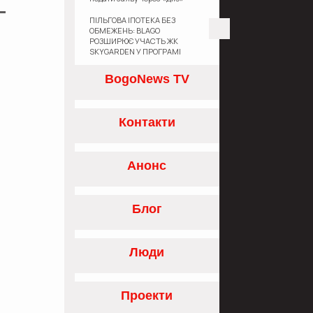
ПІЛЬГОВА ІПОТЕКА БЕЗ
ОБМЕЖЕНЬ: BLAGO
РОЗШИРЮЄ УЧАСТЬ ЖК
SKYGARDEN У ПРОГРАМІ
«ЄОСЕЛЯ»
BogoNews TV
Контакти
Анонс
Блог
Люди
Проекти