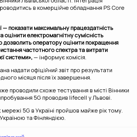
 Вінники Львівської області. Інтеграція
роводитись в комерційне обладнання PS Core
ї — показати максимальну працездатність
та оцінити електромагнітну сумісність
що дозволить оператору оцінити покращення
истання частотного спектра та витрати
єї системи»,
— інформує комісія.
ана надати офіційний звіт про результати
дного місяця після їх завершення.
вже проводили схоже тестування в місті Вінники
пробування 5G проводив lifecell у Львові.
 мережі 5G в Україні пройшов майже рік тому.
 Україною та Фінляндією.
ипівський