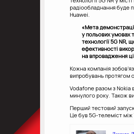
технології 5G NR у місті
радіообладнання буде п
Huawei.
«Мета демонстраці
у польових умовах 
технології 5G NR, 
ефективності викор
на впровадження ці
Кожна компанія зобов’яз
випробувань протягом о
Vodafone разом з Nokia 
минулого року. Також ви
Перший тестовий запуск
Це був 5G-телеміст між
Данило Л