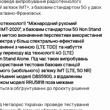
роведе випробування радіотехнології
 зв’язок IMT», з базовим стандартом 5G у двох
а Івано-Франківськ.
іотехнології “Міжнародний рухомий
 IMT-2020”, з базовим стандартом 5G Non Stand
з метою визначення перспективи використання
ектра у більш спектрально-ефективній
івнянні з чинною (LTE TDD) та набуття
 переходу від технології 4G (LTE)
n Stand Alone. Під час таких випробувань
ористання тестових базових станцій
ого (мобільного) зв’язку IMT (LTE, 5G NR)
 Huawei моделі DBS5900, з віддаленим
оком моделі RRU5818 поза межами
ться в обґрунтуванні до проєкту рішення
д Нетворкс Україна» проведе тестування