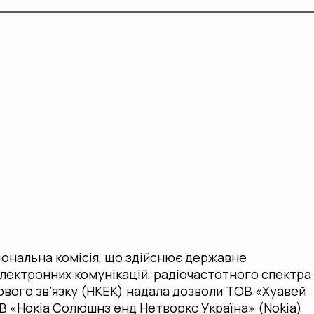
іональна комісія, що здійснює державне
лектронних комунікацій, радіочастотного спектра
ового зв’язку (НКЕК) надала дозволи ТОВ «Хуавей
ОВ «Нокіа Солюшнз енд Нетворкс Україна» (Nokia)