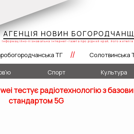
АГЕНЦІЯ НОВИН БОГОРОДЧАН
Інформаційно-пізнавальна інтернет-газета про рідний край, його жителів 
//
робогородчанська ТГ
Солотвинська 
рв'ю
Спорт
Культура
wei тестує радіотехнологію з базов
стандартом 5G