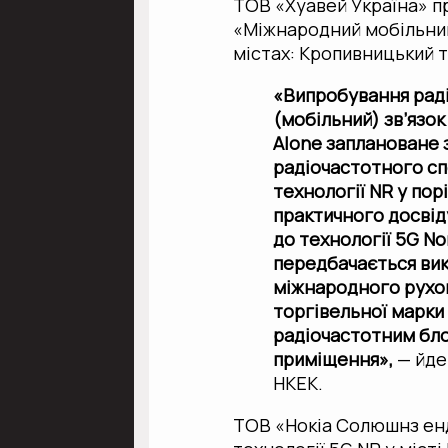
ТОВ «Хуавей Україна» п
«Міжнародний мобільний
містах: Кропивницький т
«Випробування рад
(мобільний) зв’язок
Alone заплановане 
радіочастотного сп
технології NR у пор
практичного досвіду
до технології 5G No
передбачається вик
міжнародного рухом
торгівельної марки
радіочастотним бл
приміщення»,
— йде
НКЕК.
ТОВ «Нокіа Солюшнз ен