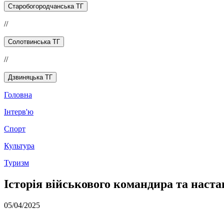
Старобогородчанська ТГ
//
Солотвинська ТГ
//
Дзвиняцька ТГ
Головна
Інтерв'ю
Спорт
Культура
Туризм
Історія військового командира та нас
05/04/2025