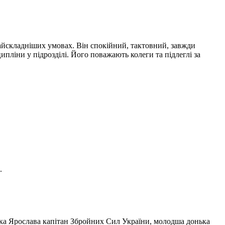
айскладніших умовах. Він спокійний, тактовний, завжди
пліни у підрозділі. Його поважають колеги та підлеглі за
.
нька Ярослава капітан Збройних Сил України, молодша донька