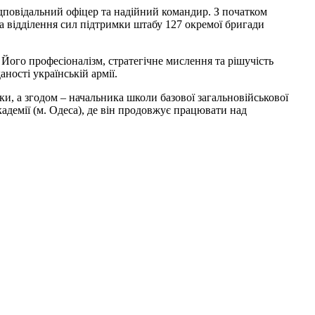
дповідальний офіцер та надійний командир. З початком
ра відділення сил підтримки штабу 127 окремої бригади
 Його професіоналізм, стратегічне мислення та рішучість
ості українській армії.
ки, а згодом – начальника школи базової загальновійськової
адемії (м. Одеса), де він продовжує працювати над