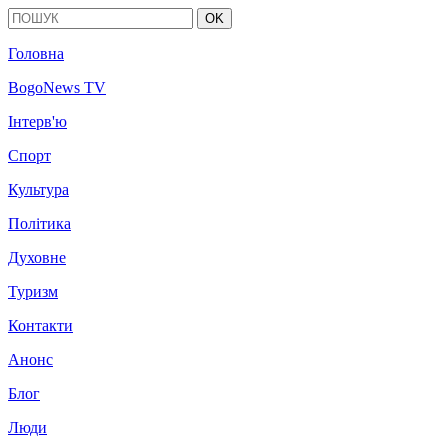
OK
Головна
BogoNews TV
Інтерв'ю
Спорт
Культура
Політика
Духовне
Туризм
Контакти
Анонс
Блог
Люди