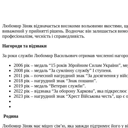
Любомир Зіняк відзначається високими вольовими якостями, що
виважений у прийнятті рішень. Водночас він залишається вимогл
професіоналізм, чесність і справедливість.
Нагороди та відзнаки
За роки служби Любомир Васильович отримав численні нагороди
2006 рік – медаль “15 років Збройним Силам України”, ме
2008 рік – медаль “За сумлінну службу” I ступеня.
2011 рік – почесний нагрудний знак “За досягнення у війс
2018 рік – нагрудний знак “Знак пошани”.
2019 рік – медаль “Ветеран служби”.
2022 рік – відзнака “За оборону Харкова”, яка підкреслює 
2023 рік – нагрудний знак “Хрест Військова честь”, що є
Родина
Любомир Зіняк має міцну сім’ю, яка завжди підтримує його у 