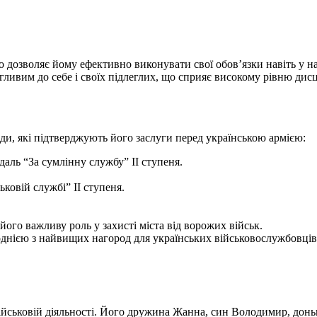
 дозволяє йому ефективно виконувати свої обов’язки навіть у н
ивим до себе і своїх підлеглих, що сприяє високому рівню дисци
, які підтверджують його заслуги перед українською армією:
даль “За сумлінну службу” II ступеня.
ьковій службі” II ступеня.
його важливу роль у захисті міста від ворожих військ.
 однією з найвищих нагород для українських військовослужбовців
військовій діяльності. Його дружина Жанна, син Володимир, до