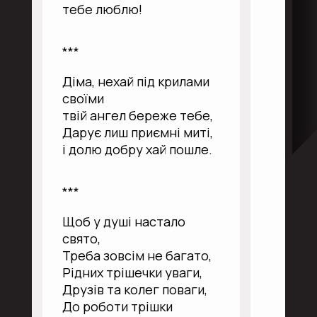
тебе люблю!
***
Діма, нехай під крилами
своїми
твій ангел береже тебе,
Дарує лиш приємні миті,
і долю добру хай пошле.
***
Щоб у душі настало
свято,
Треба зовсім не багато,
Рідних трішечки уваги,
Друзів та колег поваги,
До роботи трішки