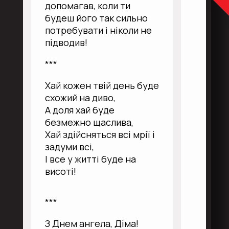
допомагав, коли ти
будеш його так сильно
потребувати і ніколи не
підводив!
***
Хай кожен твій день буде
схожий на диво,
А доля хай буде
безмежно щаслива,
Хай здійсняться всі мрії і
задуми всі,
І все у житті буде на
висоті!
***
З Днем ангела, Діма!