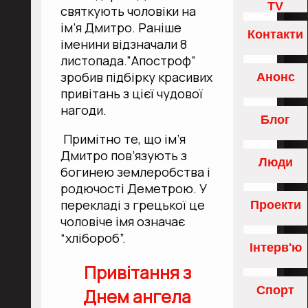
TV
захисникам
святкують чоловіки на
ім’я Дмитро. Раніше
Контакти
іменини відзначали 8
листопада.”Апостроф”
зробив підбірку красивих
Анонс
привітань з цієї чудової
нагоди.
Блог
Примітно те, що ім’я
Дмитро пов’язують з
Люди
богинею землеробства і
родючості Деметрою. У
перекладі з грецької це
Проекти
чоловіче імя означає
“хлібороб”.
Інтерв'ю
Привітання з
Спорт
Днем ангела