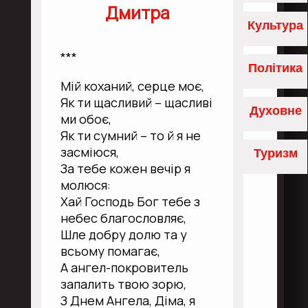
Дмитра
Культура
***
Політика
Мій коханий, серце моє,
Як ти щасливий – щасливі
Духовне
ми обоє,
Як ти сумний – то й я не
засміюся,
Туризм
За тебе кожен вечір я
молюся:
Хай Господь Бог тебе з
небес благословляє,
Шле добру долю та у
всьому помагає,
А ангел-покровитель
запалить твою зорю,
З Днем Ангела, Діма, я