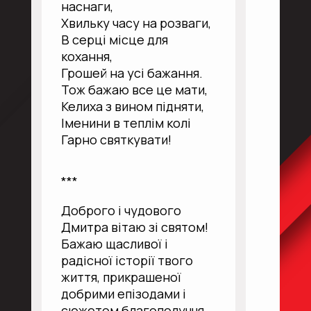
наснаги,
Хвильку часу на розваги,
В серці місце для
кохання,
Грошей на усі бажання.
Тож бажаю все це мати,
Келиха з вином підняти,
Іменини в теплім колі
Гарно святкувати!
***
Доброго і чудового
Дмитра вітаю зі святом!
Бажаю щасливої і
радісної історії твого
життя, прикрашеної
добрими епізодами і
сюжетом благополуччя,