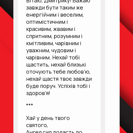
Вітаю, Дмитрику! Бажаю
завжди бути таким же
енергійним і веселим,
оптимістичним і
красивим, жвавим і
спритним, розумним і
кмітливим, чарівним і
уважним, чудовим і
чарівним. Нехай тобі
щастить, нехай близькі
оточують тебе любов’ю,
нехай щастя твоє завжди
буде поруч. Успіхів тобі і
здоров’я!
***
Хай у день твого
святого,
Ангел сил додасть до