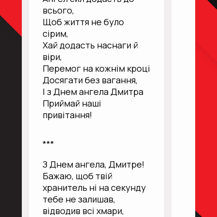
всього,
Щоб життя не було
сірим,
Хай додасть наснаги й
віри,
Перемог на кожнім кроці
Досягати без вагання,
І з Днем ангела Дмитра
Приймай наші
привітання!
***
З Днем ангела, Дмитре!
Бажаю, щоб твій
хранитель ні на секунду
тебе не залишав,
відводив всі хмари,