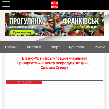
Головна
Інтерв'ю
Спорт
Культура
Туризм
В Івано-Франківську працює унікальний
Прикарпатський центр репродукції людини, –
Світлана Онищук
30/07/2023