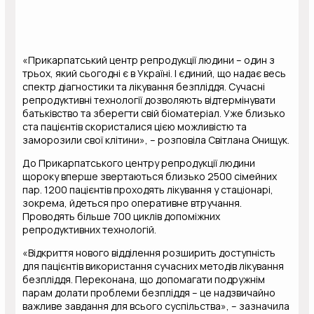
«Прикарпатський центр репродукції людини – один з
трьох, який сьогодні є в Україні. І єдиний, що надає весь
спектр діагностики та лікування безпліддя. Сучасні
репродуктивні технології дозволяють відтермінувати
батьківство та зберегти свій біоматеріал. Уже близько
ста пацієнтів скористалися цією можливістю та
заморозили свої клітини», – розповіла Світлана Онищук.
До Прикарпатського центру репродукції людини
щороку вперше звертаються близько 2500 сімейних
пар. 1200 пацієнтів проходять лікування у стаціонарі,
зокрема, йдеться про оперативне втручання.
Проводять більше 700 циклів допоміжних
репродуктивних технологій.
«Відкриття нового відділення розширить доступність
для пацієнтів використання сучасних методів лікування
безпліддя. Переконана, що допомагати подружнім
парам долати проблеми безпліддя – це надзвичайно
важливе завдання для всього суспільства», – зазначила