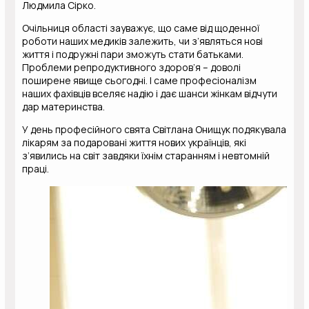
Людмила Сірко.
Очільниця області зауважує, що саме від щоденної
роботи наших медиків залежить, чи з’являться нові
життя і подружні пари зможуть стати батьками.
Проблеми репродуктивного здоров’я – доволі
поширене явище сьогодні. І саме професіоналізм
наших фахівців вселяє надію і дає шанси жінкам відчути
дар материнства.
У день професійного свята Світлана Онищук подякувала
лікарям за подаровані життя нових українців, які
з’явились на світ завдяки їхнім старанням і невтомній
праці.