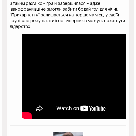
З таким рахунком гра й завершилася – адже
іванофранківці не змогли забити бодай гол для нічиї.
“Прикарпаття” залишається на першому місці у своїй
групі, але результати ігор суперників можуть похитнути
лідерство.