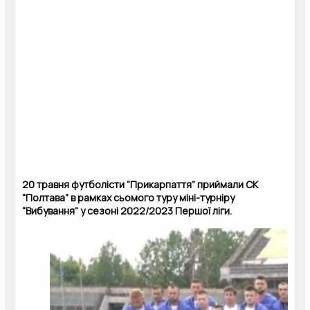
20 травня футболісти “Прикарпаття” приймали СК
“Полтава” в рамках сьомого туру міні-турніру
“Вибування” у сезоні 2022/2023 Першої ліги.