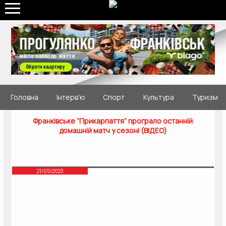
Головна
Інтерв'ю
Спорт
Культура
Туризм
Франківське “Прикарпаття” програло останній
домашній матч у сезоні (ВІДЕО)
21/05/2023