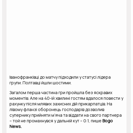
Іванофранківці до матчу підходили у статусі лідера
групи. Полтавці йшли шостими.
Загалом перша частина гри пройшла без яскравих
моментів. Але на 40-ій хвилині гостям вдалося повести у
рахунку після млявих захисних дій прикарпатців. На
лівому фланзі оборонець господарів дозволив
супернику прийняти м’яча та віддати на свого партнера
– той не промахнувся у дальній кут – 0:1, пише
Bogo
News.