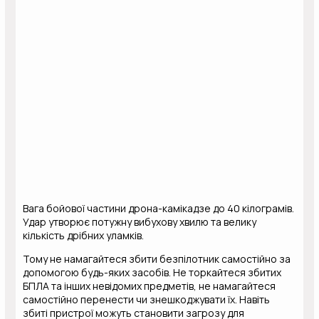
Вага бойової частини дрона-камікадзе до 40 кілограмів.
Удар утворює потужну вибухову хвилю та велику
кількість дрібних уламків.
Тому не намагайтеся збити безпілотник самостійно за
допомогою будь-яких засобiв. Не торкайтеся збитих
БПЛА та інших невідомих предметів, не намагайтеся
самостійно перенести чи знешкоджувати їх. Навіть
збиті пристрої можуть становити загрозу для