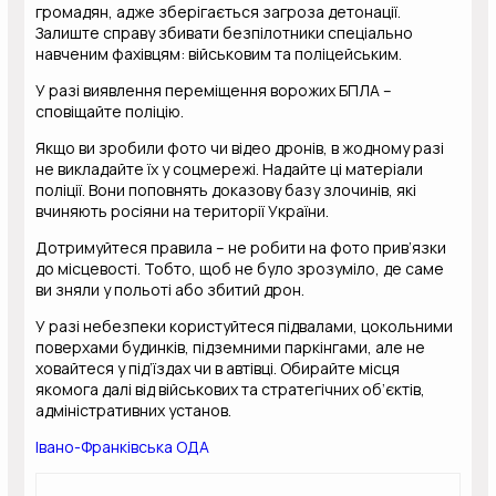
громадян, адже зберігається загроза детонації.
Залиште справу збивати безпілотники спеціально
навченим фахівцям: військовим та поліцейським.
У разі виявлення переміщення ворожих БПЛА –
сповіщайте поліцію.
Якщо ви зробили фото чи відео дронів, в жодному разі
не викладайте їх у соцмережі. Надайте ці матеріали
поліції. Вони поповнять доказову базу злочинів, які
вчиняють росіяни на території України.
Дотримуйтеся правила – не робити на фото прив’язки
до місцевості. Тобто, щоб не було зрозуміло, де саме
ви зняли у польоті або збитий дрон.
У разі небезпеки користуйтеся підвалами, цокольними
поверхами будинків, підземними паркінгами, але не
ховайтеся у під’їздах чи в автівці. Обирайте місця
якомога далі від військових та стратегічних об’єктів,
адміністративних установ.
Івано-Франківська ОДА