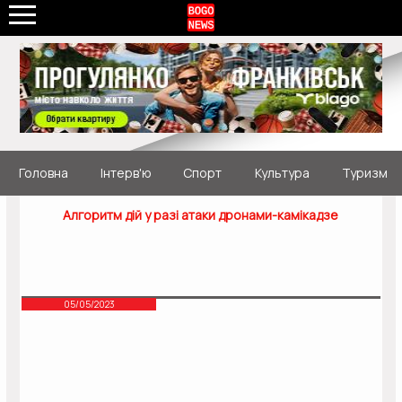
Головна
Інтерв'ю
Спорт
Культура
Туризм
Алгоритм дій у разі атаки дронами-камікадзе
05/05/2023