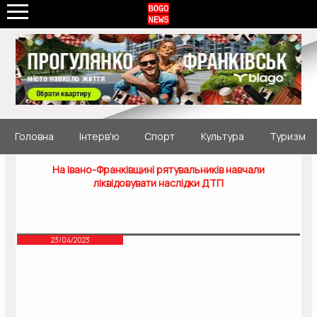
Головна
Інтерв'ю
Спорт
Культура
Туризм
На Івано-Франківщині рятувальників навчали
ліквідовувати наслідки ДТП
23/04/2023