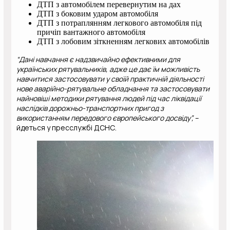
ДТП з автомобілем перевернутим на дах
ДТП з боковим ударом автомобіля
ДТП з потраплянням легкового автомобіля під
причіп вантажного автомобіля
ДТП з лобовим зіткненням легкових автомобілів
“Дані навчання є надзвичайно ефективними для
українських рятувальників, адже це дає їм можливість
навчитися застосовувати у своїй практичній діяльності
нове аварійно-рятувальне обладнання та застосовувати
найновіші методики рятування людей під час ліквідації
наслідків дорожньо-транспортних пригод з
використанням передового європейського досвіду”,
–
йдеться у пресслужбі ДСНС.