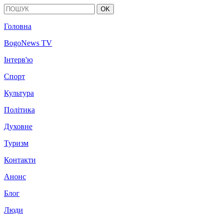
OK
Головна
BogoNews TV
Інтерв'ю
Спорт
Культура
Політика
Духовне
Туризм
Контакти
Анонс
Блог
Люди