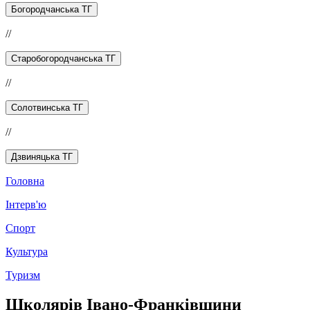
Богородчанська ТГ
//
Старобогородчанська ТГ
//
Солотвинська ТГ
//
Дзвиняцька ТГ
Головна
Інтерв'ю
Спорт
Культура
Туризм
Школярів Івано-Франківщини