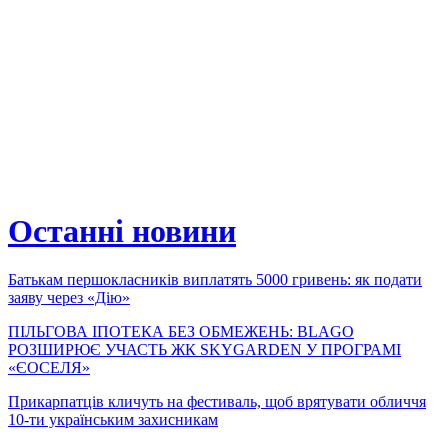
Останні новини
Батькам першокласників виплатять 5000 гривень: як подати
заяву через «Дію»
ПІЛЬГОВА ІПОТЕКА БЕЗ ОБМЕЖЕНЬ: BLAGO
РОЗШИРЮЄ УЧАСТЬ ЖК SKYGARDEN У ПРОГРАМІ
«ЄОСЕЛЯ»
Прикарпатців кличуть на фестиваль, щоб врятувати обличчя
10-ти українським захисникам