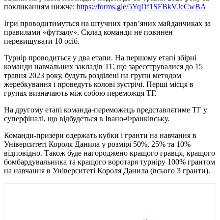
покликанням нижче:
https://forms.gle/5YqDf1SFBkVJcCwBA
Ігри проводитимуться на штучних трав’яних майданчиках за
правилами «футзалу». Склад команди не повинен
перевищувати 10 осіб.
Турнір проводиться у два етапи. На першому етапі збірні
команди навчальних закладів ТГ, що зареєструвалися до 15
травня 2023 року, будуть розділені на групи методом
жеребкування і проведуть колові зустрічі. Перші місця в
групах визначають між собою переможця ТГ.
На другому етапі команда-переможець представлятиме ТГ у
суперфіналі, що відбудеться в Івано-Франківську.
Команди-призери одержать кубки і гранти на навчання в
Університеті Короля Данила у розмірі 50%, 25% та 10%
відповідно. Також буде нагороджено кращого гравця, кращого
бомбардувальника та кращого воротаря турніру 100% грантом
на навчання в Університеті Короля Данила (всього 3 гранти).