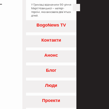
У Гринівці відзначили 90-річчя
Марії Новицької — матері-
героїні, яка виховала дев’ятьох
дітей.
BogoNews TV
Контакти
Анонс
Блог
Люди
Проекти