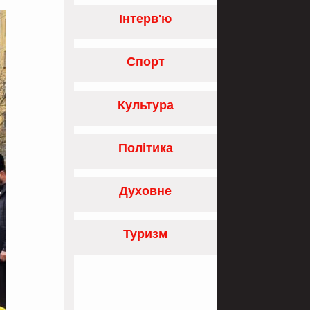
Інтерв'ю
Спорт
Культура
Політика
Духовне
Туризм