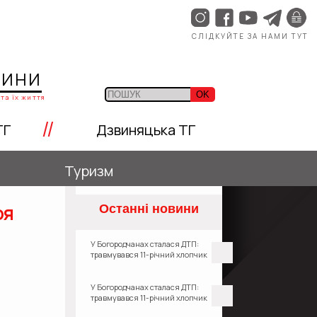
СЛІДКУЙТЕ ЗА НАМИ ТУТ
ЩИНИ
OK
та їх життя
//
ТГ
Дзвиняцька ТГ
Туризм
оя
Останні новини
У Богородчанах сталася ДТП:
травмувався 11-річний хлопчик
У Богородчанах сталася ДТП:
травмувався 11-річний хлопчик