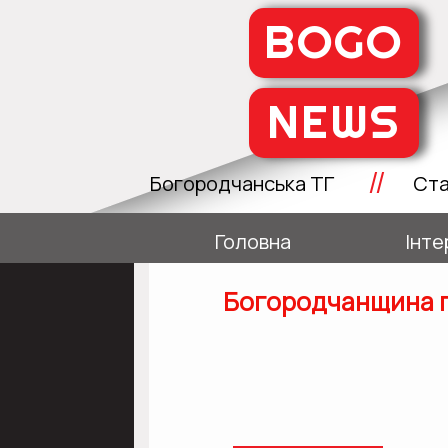
BOGO
NEWS
//
Богородчанська ТГ
Ста
Головна
Інте
Богородчанщина гі