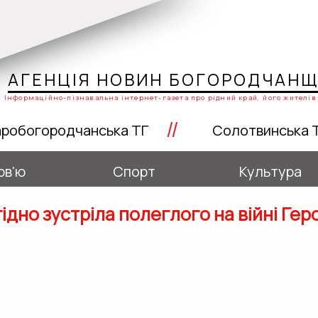
АГЕНЦІЯ НОВИН БОГОРОДЧАН
Інформаційно-пізнавальна інтернет-газета про рідний край, його жителів 
//
робогородчанська ТГ
Солотвинська 
рв'ю
Спорт
Культура
дно зустріла полеглого на війні Гер