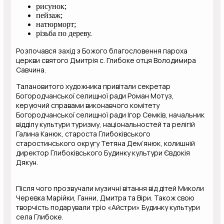
рисунок;
пейзаж;
натюрморт;
різьба по дереву.
Розпочався захід з Божого благословення пароха
церкви святого Дмитрія с. Глибоке отця Володимира
Савчина.
Талановитого художника привітали секретар
Богородчанської селищної ради Роман Мотуз,
керуючий справами виконавчого комітету
Богородчанської селищної ради Ігор Семків, начальник
відділу культури туризму, національностей та релігій
Галина Канюк, староста Глибоківського
старостинського округу Тетяна Дем‘янюк, колишній
директор Глибоківського Будинку культури Євдокія
Дякун.
Після чого прозвучали музичні вітання від дітей Миколи
Черевка Марійки, Ганни, Дмитра та Віри. Також свою
творчість подарували тріо «Айстри» Будинку культури
села Глибоке.