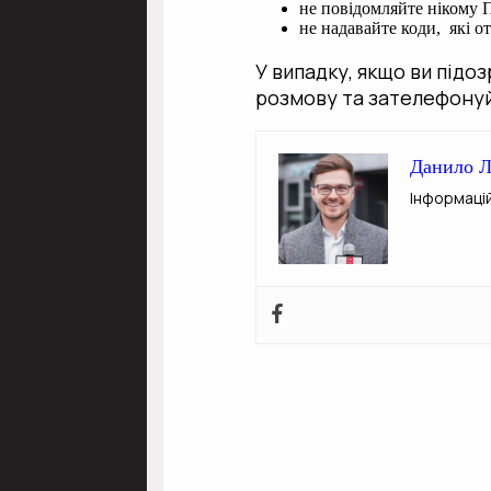
не повідомляйте нікому 
не надавайте коди, які 
У випадку, якщо ви підо
розмову та зателефонуйт
Данило Л
Інформаці