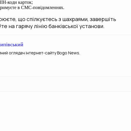
ПІН-коди карток;
отримуєте в CMC-повідомленнях.
зрюєте, що спілкуєтесь з шахраями, завершіть
е на гарячу лінію банківської установи.
ипівський
йний оглядач інтернет-сайту Bogo News.