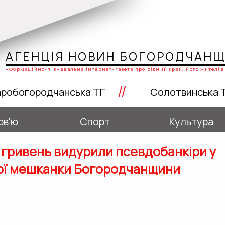
АГЕНЦІЯ НОВИН БОГОРОДЧАН
Інформаційно-пізнавальна інтернет-газета про рідний край, його жителів 
//
робогородчанська ТГ
Солотвинська 
рв'ю
Спорт
Культура
 гривень видурили псевдобанкіри у
ої мешканки Богородчанщини