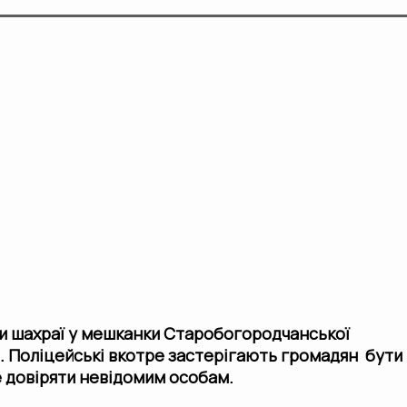
и шахраї у мешканки Старобогородчанської
. Поліцейські вкотре застерігають громадян бути
е довіряти невідомим особам.