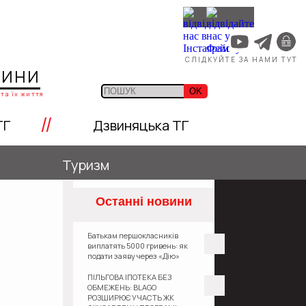
СЛІДКУЙТЕ ЗА НАМИ ТУТ
ЩИНИ
OK
та їх життя
//
ТГ
Дзвиняцька ТГ
Туризм
Останні новини
Батькам першокласників
виплатять 5000 гривень: як
подати заяву через «Дію»
ПІЛЬГОВА ІПОТЕКА БЕЗ
ОБМЕЖЕНЬ: BLAGO
РОЗШИРЮЄ УЧАСТЬ ЖК