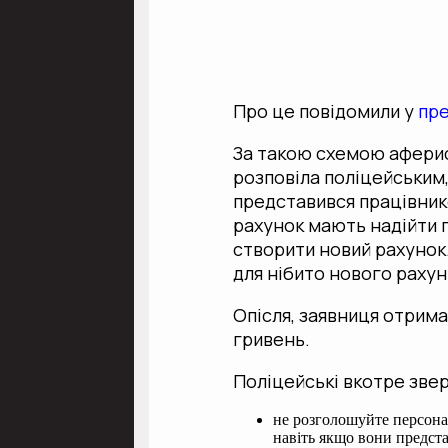
Про це повідомили у
пр
За такою схемою аферис
розповіла поліцейським,
представився працівнико
рахунок мають надійти г
створити новий рахунок.
для нібито нового рахун
Опісля, заявниця отрима
гривень.
Поліцейські вкотре звер
не розголошуйте персональ
навіть якщо вони предст