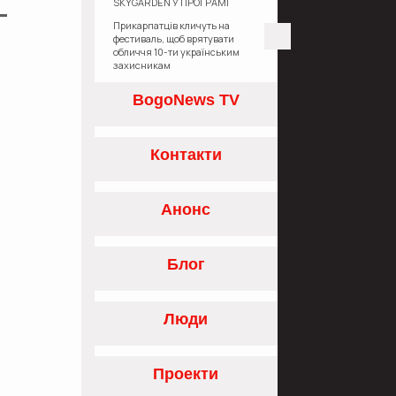
SKYGARDEN У ПРОГРАМІ
«ЄОСЕЛЯ»
Прикарпатців кличуть на
фестиваль, щоб врятувати
обличчя 10-ти українським
захисникам
BogoNews TV
Контакти
Анонс
Блог
Люди
Проекти