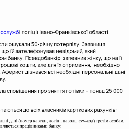
есслужб
і поліції Івано-Франківської області.
ти ошукали 50-річну потерпілу. Заявниця
 що їй зателефонував невідомий, який
м банку. Псевдобанкір запевнив жінку, що на її
рошові кошти, але для їх отримання, необхідно
 Аферист дізнався всі необхідні персональні дані
ку.
ла сповіщення про зняття готівки – понад 25 000
таються до всіх власників карткових рахунків:
ні дані (номер картки, логін і пароль, cvv-код) третім особам,
авляються працівниками банку;