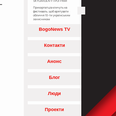
SKYGARDEN У ПРОГРАМІ
«ЄОСЕЛЯ»
Прикарпатців кличуть на
фестиваль, щоб врятувати
обличчя 10-ти українським
захисникам
BogoNews TV
Контакти
Анонс
Блог
Люди
Проекти