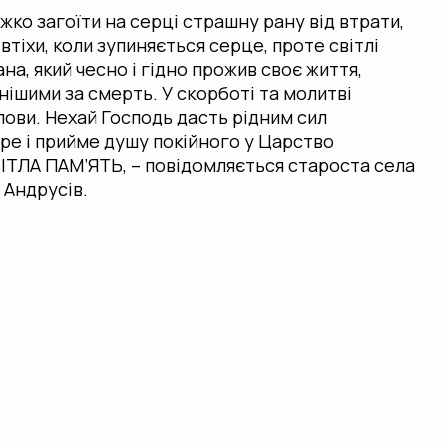
жко загоїти на серці страшну рану від втрати,
втіхи, коли зупиняється серце, проте світлі
на, який чесно і гідно прожив своє життя,
нішими за смерть. У скорботі та молитві
лови. Нехай Господь дасть рідним сил
ре і прийме душу покійного у Царство
ВІТЛА ПАМ’ЯТЬ, – повідомляється староста села
 Андрусів.