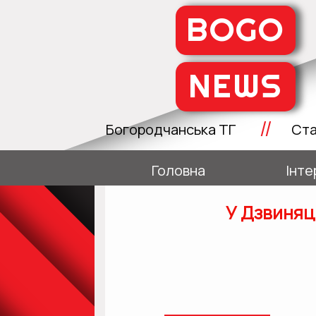
BOGO
NEWS
//
Богородчанська ТГ
Ста
Головна
Інте
У Дзвиняц