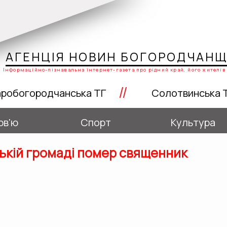
АГЕНЦІЯ НОВИН БОГОРОДЧАН
Інформаційно-пізнавальна інтернет-газета про рідний край, його жителів 
//
робогородчанська ТГ
Солотвинська 
рв'ю
Спорт
Культура
ькій громаді помер священник