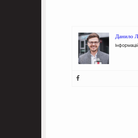
Данило Л
Інформаці