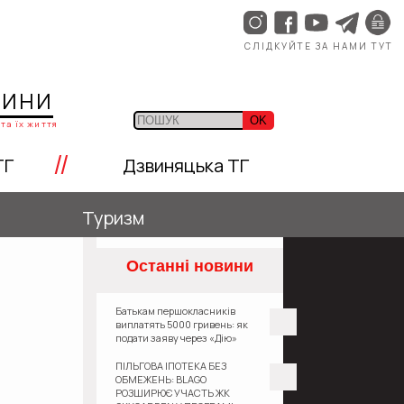
СЛІДКУЙТЕ ЗА НАМИ ТУТ
ЩИНИ
OK
та їх життя
//
ТГ
Дзвиняцька ТГ
Туризм
Останні новини
Батькам першокласників
виплатять 5000 гривень: як
подати заяву через «Дію»
ПІЛЬГОВА ІПОТЕКА БЕЗ
ОБМЕЖЕНЬ: BLAGO
РОЗШИРЮЄ УЧАСТЬ ЖК