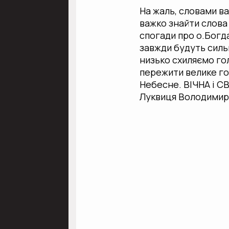
На жаль, словами ва
важко знайти слова 
спогади про о.Богда
завжди будуть силь
низько схиляємо го
пережити велике го
Небесне. ВІЧНА і С
Луквиця Володимир