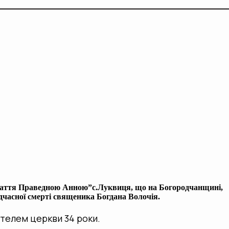
ачаття Праведною Анною”с.Луквиця, що на Богородчанщині,
дчасної смерті священика Богдана Волочія.
телем церкви 34 роки.