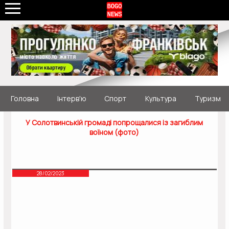
Головна
Інтерв'ю
Спорт
Культура
Туризм
У Солотвинській громаді попрощалися із загиблим
воїном (фото)
28/02/2023