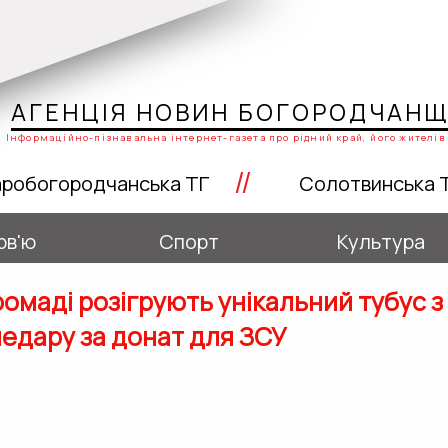
АГЕНЦІЯ НОВИН БОГОРОДЧАН
Інформаційно-пізнавальна інтернет-газета про рідний край, його жителів 
//
робогородчанська ТГ
Солотвинська 
рв'ю
Спорт
Культура
ромаді розігрують унікальний тубус з
едару за донат для ЗСУ