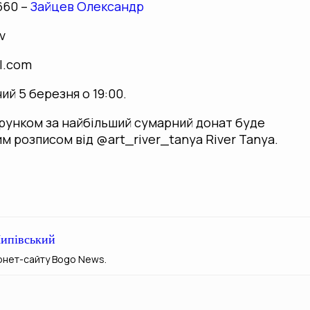
660 –
Зайцев Олександр
v
l.com
й 5 березня о 19:00.
рунком за найбільший сумарний донат буде
им розписом від @art_river_tanya River Tanya.
ипівський
рнет-сайту Bogo News.