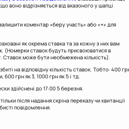
 якщо воно відрізняється від вказоного у шапці
залишити коментар «беру участь» або «+» для
раховані як окрема ставка та за кожну з них вам
. (Номерки ставок будуть присвоюватися в
. Ставок може бути необмежена кількість).
биті на відповідну кількість ставок. Тобто: 400 гр
 600 грн як 3, 1000 грн як 5 і тд.
ки здійснені до 17:00 5 березня.
льки після надання скріна переказу чи квитанції
обисті повідомлення.