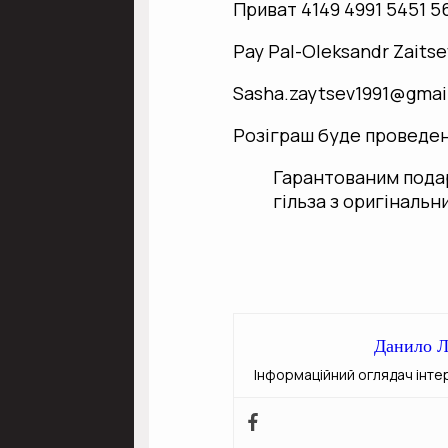
Приват 4149 4991 5451 5
Pay Pal-Oleksandr Zaitse
Sasha.zaytsev1991@gmai
Розіграш буде проведени
Гарантованим пода
гільза з оригінальн
Данило Л
Інформаційний оглядач інте