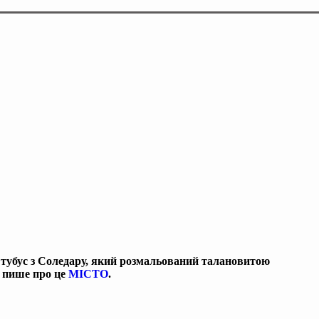
 тубус з Соледару, який розмальований талановитою
a пише про це
МІСТО
.