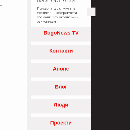
SKYGARDEN У ПРОГРАМІ
«ЄОСЕЛЯ»
Прикарпатців кличуть на
фестиваль, щоб врятувати
обличчя 10-ти українським
захисникам
BogoNews TV
Контакти
Анонс
Блог
Люди
Проекти