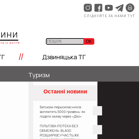
СЛІДКУЙТЕ ЗА НАМИ ТУТ
ЩИНИ
OK
та їх життя
//
ТГ
Дзвиняцька ТГ
Туризм
Останні новини
Батькам першокласників
виплатять 5000 гривень: як
подати заяву через «Дію»
ПІЛЬГОВА ІПОТЕКА БЕЗ
ОБМЕЖЕНЬ: BLAGO
РОЗШИРЮЄ УЧАСТЬ ЖК