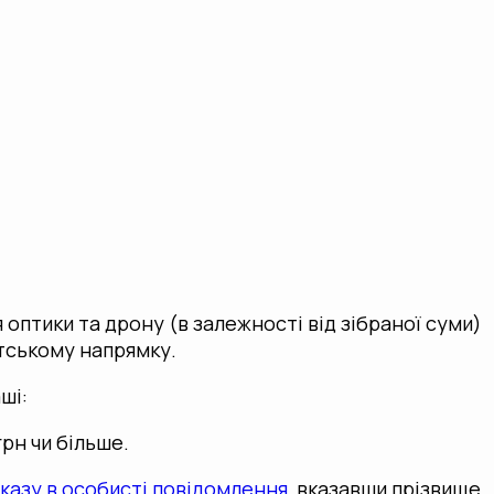
 оптики та дрону (в залежності від зібраної суми)
утському напрямку.
ші:
грн чи більше.
казу в особисті повідомлення,
вказавши прізвище