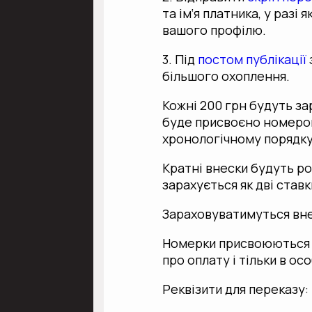
та ім‘я платника, у разі
вашого профілю.
3. Під
постом публікації
більшого охоплення.
Кожні 200 грн будуть за
буде присвоєно номерок
хронологічному порядку
Кратні внески будуть роз
зарахується як дві ставки,
Зараховуватимуться внес
Номерки присвоюються ті
про оплату і тільки в ос
Реквізити для переказу: