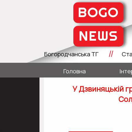
BOGO
NEWS
//
Богородчанська ТГ
Ста
Головна
Інте
У Дзвиняцькій г
Сол