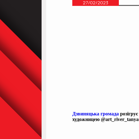
27/02/2023
Дзвиняцька громада
розігрує
художницею @art_river_tany