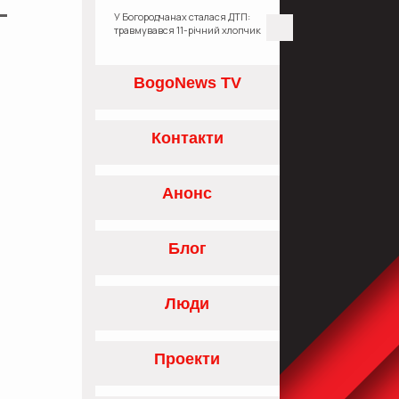
У Богородчанах сталася ДТП:
травмувався 11-річний хлопчик
BogoNews TV
Контакти
Анонс
Блог
Люди
Проекти