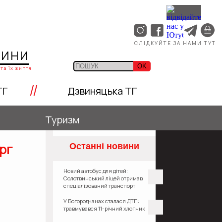
СЛІДКУЙТЕ ЗА НАМИ ТУТ
ЩИНИ
OK
та їх життя
//
ТГ
Дзвиняцька ТГ
Туризм
ерг
Останні новини
Новий автобус для дітей:
Солотвинський ліцей отримав
спеціалізований транспорт
У Богородчанах сталася ДТП:
травмувався 11-річний хлопчик