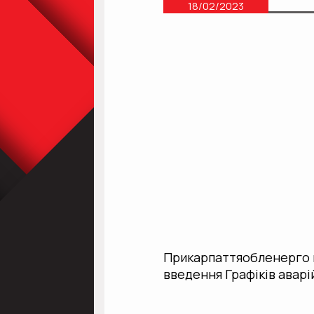
18/02/2023
Прикарпаттяобленерго в
введення Графіків аварі