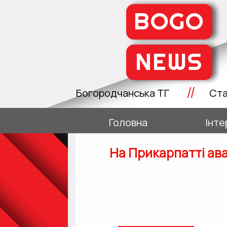
BOGO
NEWS
//
Богородчанська ТГ
Ста
Головна
Інте
На Прикарпатті ава