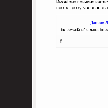
Ймовірна причина введе
про загрозу масованої а
Данило Л
Інформаційний оглядач інте