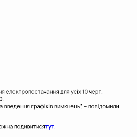
 електропостачання для усіх 10 черг.
0.
а введення графіків вимкнень”, – повідомили
можна подивитися
тут
.