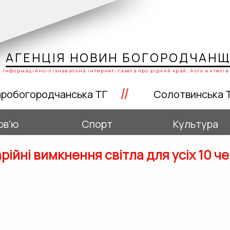
АГЕНЦІЯ НОВИН БОГОРОДЧАН
Інформаційно-пізнавальна інтернет-газета про рідний край, його жителів 
//
робогородчанська ТГ
Солотвинська 
рв'ю
Спорт
Культура
рійні вимкнення світла для усіх 10 ч