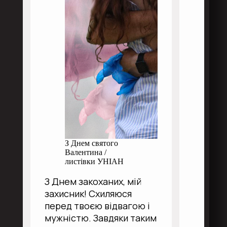
З Днем святого
Валентина /
листівки УНІАН
З Днем закоханих, мій
захисник! Схиляюся
перед твоєю відвагою і
мужністю. Завдяки таким