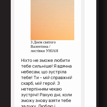
З Днем святого
Валентина /
листівки УНІАН
Ніхто не зможе любити
тебе сильніше! Я вдячна
небесам, що зустріла
тебе! Ти – мій справжній
скарб, мій герой. З
нетерпінням чекаю
зустрічі! Рахую дні, коли
зможу знову взяти тебе
за руку. Люблю і