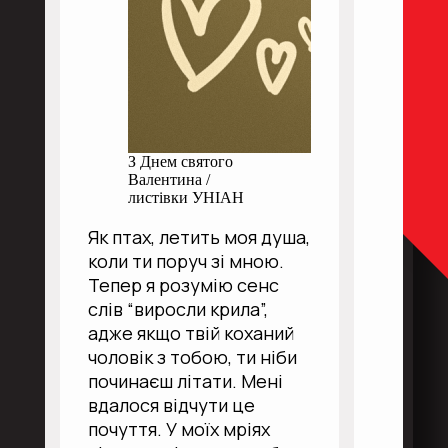
З Днем святого
Валентина /
листівки УНІАН
Як птах, летить моя душа,
коли ти поруч зі мною.
Тепер я розумію сенс
слів “виросли крила”,
адже якщо твій коханий
чоловік з тобою, ти ніби
починаєш літати. Мені
вдалося відчути це
почуття. У моїх мріях