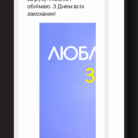
обіймаю. З Днем всіх
закоханих!