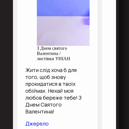
З Днем святого
Валентина /
листівки УНІАН
Жити слід хоча б для
того, щоб знову
прокидатися в твоїх
обіймах. Нехай моя
любов береже тебе! З
Днем Святого
Валентина!
Джерело