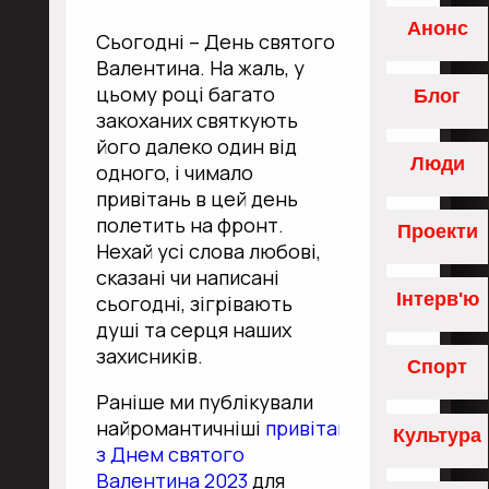
Анонс
Сьогодні – День святого
Валентина. На жаль, у
цьому році багато
Блог
закоханих святкують
його далеко один від
Люди
одного, і чимало
привітань в цей день
полетить на фронт.
Проекти
Нехай усі слова любові,
сказані чи написані
Інтерв'ю
сьогодні, зігрівають
душі та серця наших
захисників.
Спорт
Раніше ми публікували
найромантичніші
привітання
Культура
з Днем святого
Валентина 2023
для