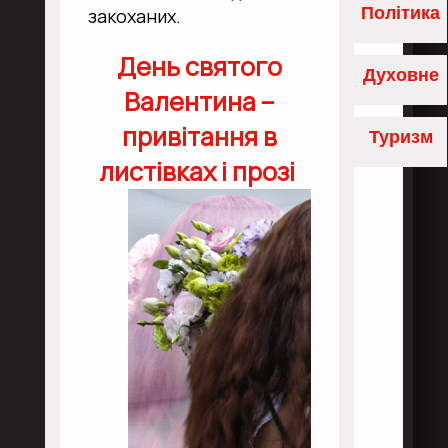
Політика
закоханих.
День святого
Духовне
Валентина –
привітання в
Туризм
листівках і прозі