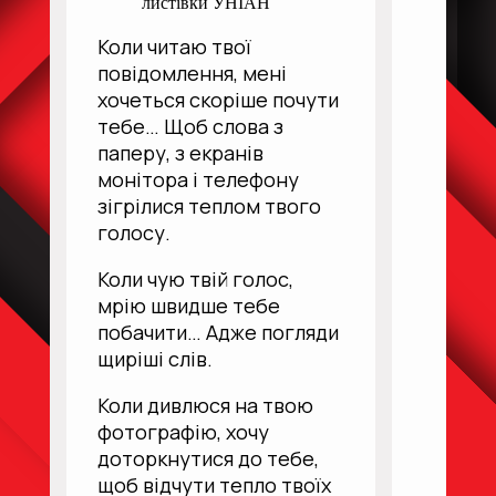
листівки УНІАН
Коли читаю твої
повідомлення, мені
хочеться скоріше почути
тебе… Щоб слова з
паперу, з екранів
монітора і телефону
зігрілися теплом твого
голосу.
Коли чую твій голос,
мрію швидше тебе
побачити… Адже погляди
щиріші слів.
Коли дивлюся на твою
фотографію, хочу
доторкнутися до тебе,
щоб відчути тепло твоїх