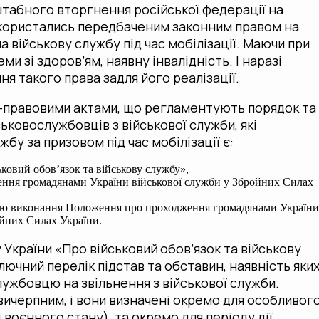
штабного вторгнення російської федерації на
скористались передбаченим законним правом на
а військову службу під час мобілізації. Маючи при
и зі здоров’ям, наявну інвалідність. І наразі
я такого права задля його реалізації.
правовими актами, що регламентують порядок та
ськовослужбовців з військової служби, які
бу за призовом під час мобілізації є:
ковий обов’язок та військову службу»,
ння громадянами України військової служби у Збройних Силах
ацію виконання Положення про проходження громадянами Україн
ойних Силах України.
України «Про військовий обов’язок та військову
ючний перелік підстав та обставин, наявність яки
лужбовцю на звільнення з військової служби.
 вичерпним, і вони визначені окремо для особливог
ї воєнного стану), та окремо для періоду дії