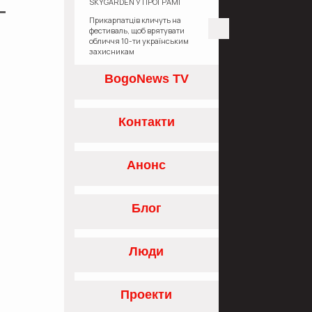
SKYGARDEN У ПРОГРАМІ
«ЄОСЕЛЯ»
Прикарпатців кличуть на
фестиваль, щоб врятувати
обличчя 10-ти українським
захисникам
BogoNews TV
Контакти
Анонс
Блог
Люди
Проекти