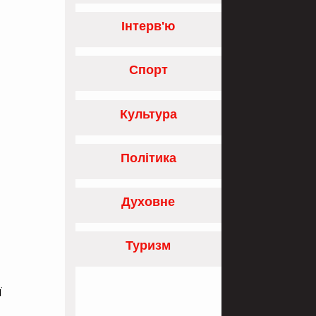
Інтерв'ю
Спорт
Культура
Політика
Духовне
Туризм
ї