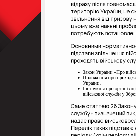
відразу після повномас
територію України, не 
звільнення від призову н
цьому вже наявні проблем
потребують встановленн
Основними нормативно-
підстави звільнення вій
проходять військову служ
Закон України «Про війсь
Положення про проходже
України,
Інструкція про організ
військової служби у Збр
Саме статтею 26 Закону 
службу» визначений викл
надає право військовос
Перелік таких підстав є
періоду (крім періоду ді