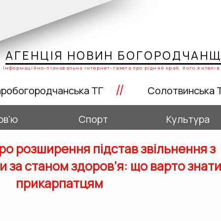
АГЕНЦІЯ НОВИН БОГОРОДЧАН
Інформаційно-пізнавальна інтернет-газета про рідний край, його жителів 
//
робогородчанська ТГ
Солотвинська 
рв'ю
Спорт
Культура
ро розширення підстав звільнення з
и за станом здоров’я: що варто знат
прикарпатцям