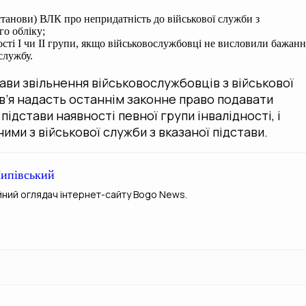
станови) ВЛК про непридатність до військової служби з
го обліку;
ності I чи II групи, якщо військовослужбовці не висловили бажан
службу.
ави звільнення військовослужбовців з військової
в’я надасть останнім законне право подавати
підстави наявності певної групи інвалідності, і
ими з військової служби з вказаної підстави.
ипівський
йний оглядач інтернет-сайту Bogo News.