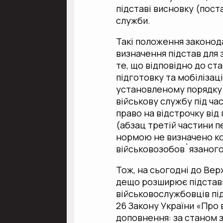
підставі висновку (пост
служби.
Такі положення законод
визначення підстав для 
те, що відповідно до ст
підготовку та мобілізаці
установленому порядку 
військову службу під час
право на відстрочку від 
(абзац третій частини п
нормою не визначено ко
військовозобов`язаного
Тож, на сьогодні до Вер
дещо розширює підстави
військовослужбовців під ч
26 Закону України «Про 
доповнення: за станом 