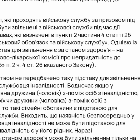
, які проходять військову службу за призовом під
ути звільнені з військової служби під час дії
вах, які визначені в пункті 2 частини 4 статті 26
ськовий обов’язок та військову службу». Однією із
тав для звільнення є за станом здоров’я – на
ково-лікарської комісії про непридатність до
» п. 2 ч. 4 ст. 26 вказаного Закону).
твом не передбачено таку підставу для звільнення
ослужбовця інвалідності. Водночас якщо у
на дружина (чоловік) з-поміж осіб з інвалідністю,
оїх чи дружини (чоловіка) з-поміж осіб з
и, то такі сімейні обставини є підставою для
 служби. Виходить, що наявність безпосередньо у
вця інвалідності не може бути підставою для
валідність є у його рідних. Наразі
 станом здоров’я може бути звільненим тільки на