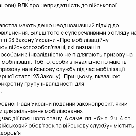
анови) ВЛК про непридатність до військової
авства мають дещо неоднозначний підхід до
звільнення. Більш того є суперечливими з огляду н
атті 23 Закону України «Про мобілізаційну
ю» військовозобов’язані, які визнані в
особами з інвалідністю не підлягають призову на
 мобілізації. Тобто, особи з інвалідністю мають
призову на військову службу під час мобілізації
ершої статті 23 Закону). При цьому, вказаною
нкретну групу інвалідності для
.
ховної Ради України поданий законопроєкт, який
 для звільнення мобілізованих
ас дії воєнного стану. А саме, пп. «б» п. 2 ч. 4 ст.
військовий обов’язок та військову службу» містить
здоров’я