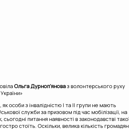
повіла
Ольга Дурноп’янова
з волонтерського руху
 України»
 як особи з інвалідністю I та II групи не мають
йськової служби за призовом під час мобілізації, на
, сьогодні питання наявності в законодавстві тако
гостро стоїть. Оскільки, велика кількість громадян