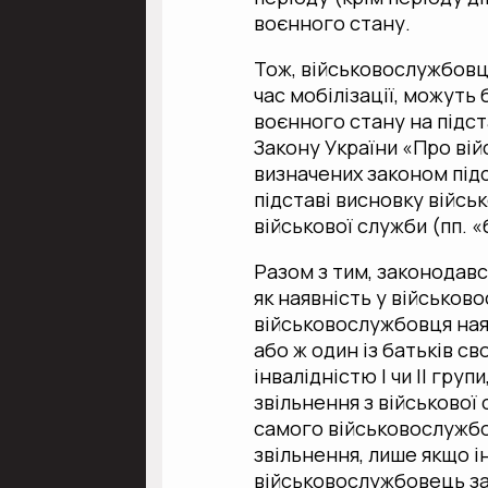
воєнного стану.
Тож, військовослужбовці
час мобілізації, можуть б
воєнного стану на підста
Закону України «Про вій
визначених законом підс
підставі висновку війсь
військової служби (пп. «б
Разом з тим, законодавс
як наявність у військов
військовослужбовця наяв
або ж один із батьків св
інвалідністю I чи II груп
звільнення з військової
самого військовослужбо
звільнення, лише якщо ін
військовослужбовець за