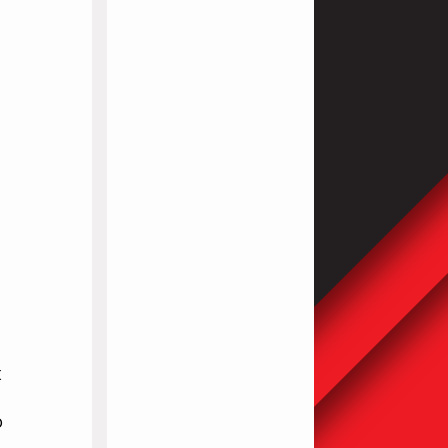
и
х
о