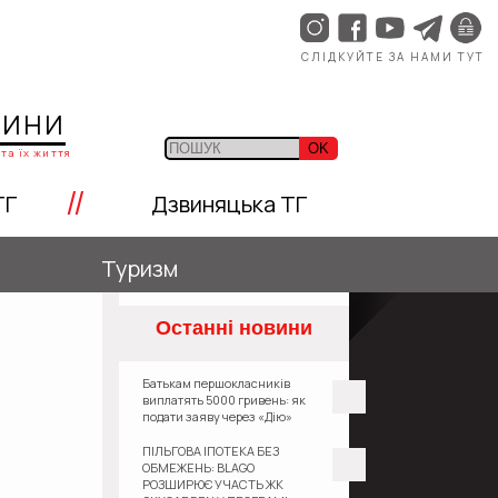
СЛІДКУЙТЕ ЗА НАМИ ТУТ
ЩИНИ
OK
та їх життя
//
ТГ
Дзвиняцька ТГ
Туризм
Останні новини
и
Батькам першокласників
виплатять 5000 гривень: як
подати заяву через «Дію»
ПІЛЬГОВА ІПОТЕКА БЕЗ
ОБМЕЖЕНЬ: BLAGO
РОЗШИРЮЄ УЧАСТЬ ЖК