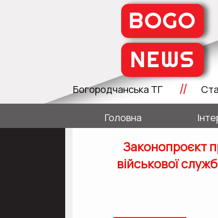
BOGO
NEWS
//
Богородчанська ТГ
Ста
Головна
Інте
Законопроєкт п
військової служб