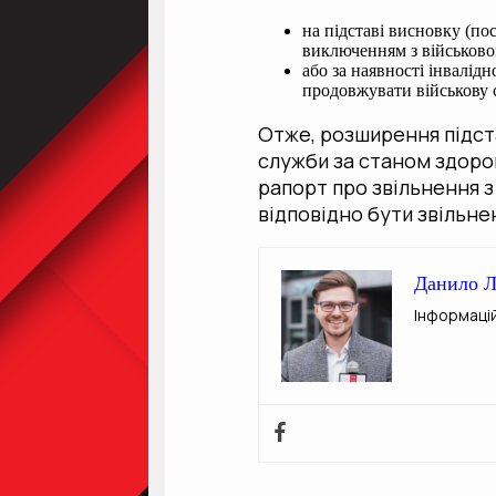
на підставі висновку (по
виключенням з військово
або за наявності інвалід
продовжувати військову 
Отже, розширення підст
служби за станом здоро
рапорт про звільнення з 
відповідно бути звільнен
Данило Л
Інформаці