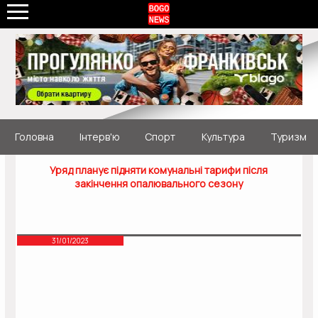
Головна
Інтерв'ю
Спорт
Культура
Туризм
Уряд планує підняти комунальні тарифи після
закінчення опалювального сезону
31/01/2023