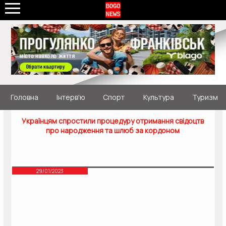
Головна
Інтерв'ю
Спорт
Культура
Туризм
Українцям спростили процедуру отримання свідоцтв
про народження та шлюб за кордоном
29/01/2023