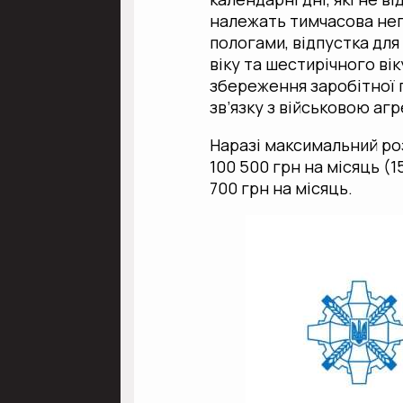
належать тимчасова непр
пологами, відпустка дл
віку та шестирічного ві
збереження заробітної п
зв’язку з військовою аг
Наразі максимальний ро
100 500 грн на місяць (1
700 грн на місяць.