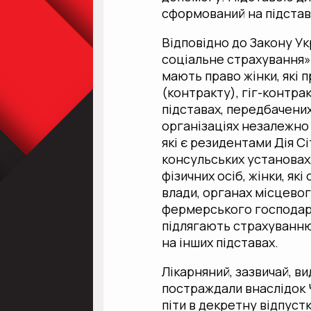
сформований на підстав
Відповідно до Закону У
соціальне страхування» 
мають право жінки, які
(контракту), гіг-контра
підставах, передбачених
організаціях незалежно
які є резидентами Дія Сі
консульських установах
фізичних осіб, жінки, як
влади, органах місцевог
фермерського господарст
підлягають страхуванню
на інших підставах.
Лікарняний, зазвичай, ви
постраждали внаслідок 
піти в декретну відпустк