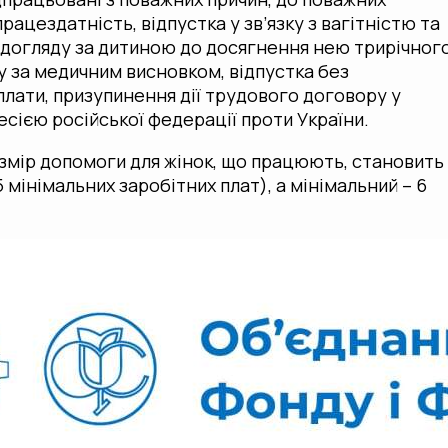
ацездатність, відпустка у зв’язку з вагітністю та
я догляду за дитиною до досягнення нею трирічног
ку за медичним висновком, відпустка без
лати, призупинення дії трудового договору у
ресією російської федерації проти України.
змір допомоги для жінок, що працюють, становить
5 мінімальних заробітних плат), а мінімальний – 6