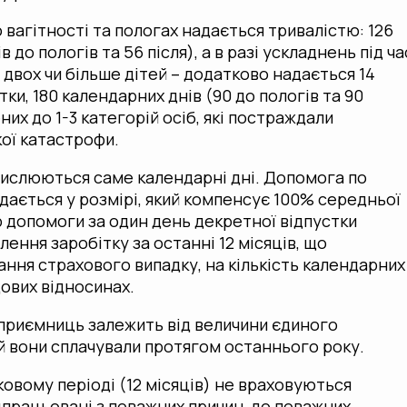
 вагітності та пологах надається тривалістю: 126
в до пологів та 56 після), а в разі ускладнень під ча
двох чи більше дітей – додатково надається 14
ки, 180 календарних днів (90 до пологів та 90
ених до 1-3 категорій осіб, які постраждали
ої катастрофи.
числюються саме календарні дні. Допомога по
адається у розмірі, який компенсує 100% середньої
р допомоги за один день декретної відпустки
ення заробітку за останні 12 місяців, що
ння страхового випадку, на кількість календарних
ових відносинах.
дприємниць залежить від величини єдиного
й вони сплачували протягом останнього року.
овому періоді (12 місяців) не враховуються
відпрацьовані з поважних причин, до поважних