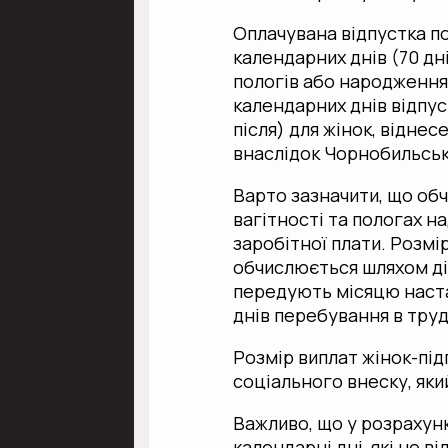
Оплачувана відпустка по
календарних днів (70 дні
пологів або народження 
календарних днів відпуст
після) для жінок, віднес
внаслідок Чорнобильськ
Варто зазначити, що об
вагітності та пологах н
заробітної плати. Розмі
обчислюється шляхом діл
передують місяцю наста
днів перебування в труд
Розмір виплат жінок-пі
соціального внеску, яки
Важливо, що у розрахунк
календарні дні, які не 