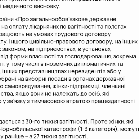
і медичного висновку.
країни «Про загальнообов’язкове державне
на оплату лікарняних по вагітності та пологах
 працюють на умовах трудового договору
кту, іншого цивільно-правового договору, на інших
 законом, на підприємствах, в установах,
 від форми власності та господарювання, зокрема
ті, у тому числі в іноземних дипломатичних та
, інших представництвах нерезидентів або у
і обрані на виборні посади в органах державної
о самоврядування, жінки-підприємці, членкині
ва, якщо вони не належать до осіб, які
 у зв’язку з тимчасовою втратою працездатності
дається з 30-го тижня вагітності. Проте жінки, які
Чорнобильської катастрофи (1-3 категорія), можут
у раніше – з 27 тижня вагітності.