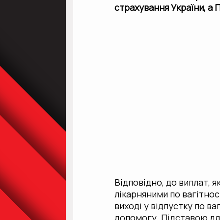
страхування України, а 
Відповідно, до виплат, я
лікарняними по вагітност
виході у відпустку по в
допомогу. Підставою для