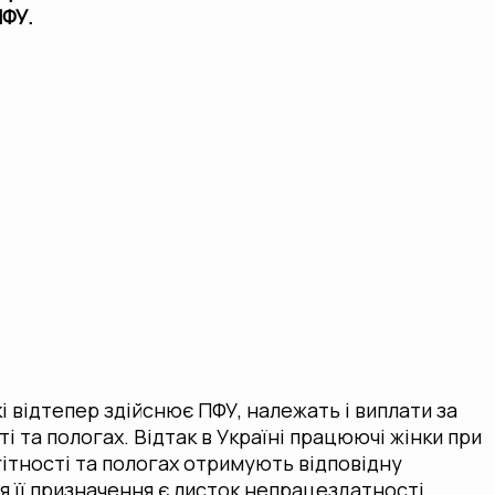
ПФУ.
кі відтепер здійснює ПФУ, належать і виплати за
і та пологах. Відтак в Україні працюючі жінки при
агітності та пологах отримують відповідну
 її призначення є листок непрацездатності,