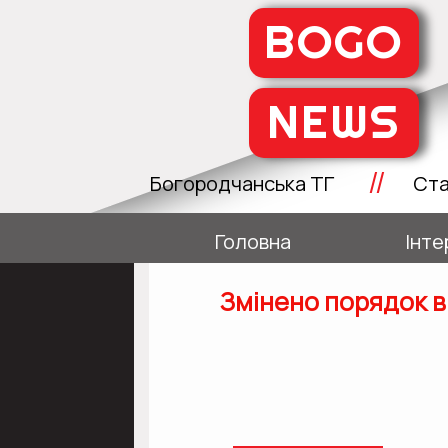
BOGO
NEWS
//
Богородчанська ТГ
Ста
Головна
Інте
Змінено порядок в