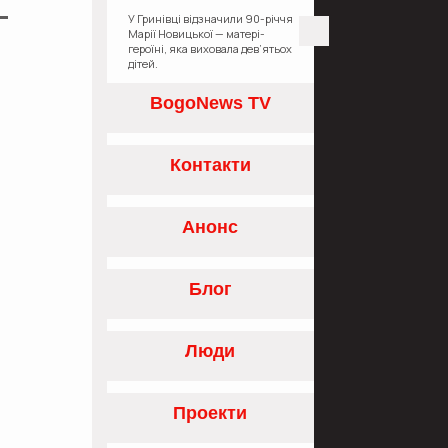
У Гринівці відзначили 90-річчя
Марії Новицької — матері-
героїні, яка виховала дев’ятьох
дітей.
BogoNews TV
Контакти
Анонс
Блог
Люди
Проекти