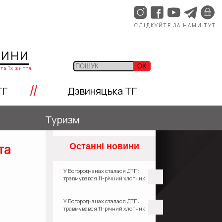
СЛІДКУЙТЕ ЗА НАМИ ТУТ
ЩИНИ
OK
та їх життя
//
ТГ
Дзвиняцька ТГ
Туризм
та
Останні новини
У Богородчанах сталася ДТП:
травмувався 11-річний хлопчик
У Богородчанах сталася ДТП:
травмувався 11-річний хлопчик