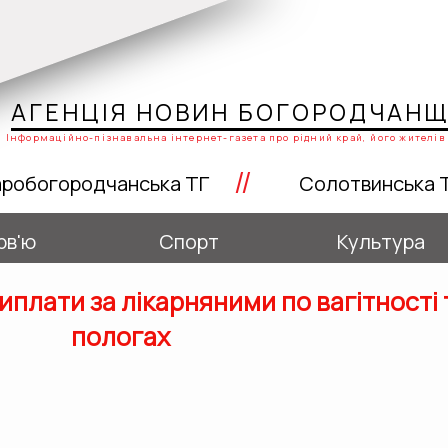
АГЕНЦІЯ НОВИН БОГОРОДЧАН
Інформаційно-пізнавальна інтернет-газета про рідний край, його жителів 
//
робогородчанська ТГ
Солотвинська 
рв'ю
Спорт
Культура
иплати за лікарняними по вагітності 
пологах