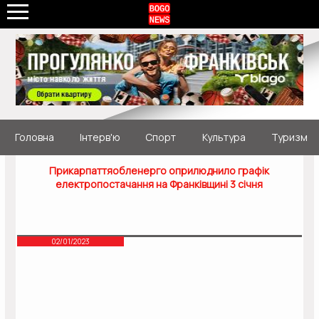
Головна
Інтерв'ю
Спорт
Культура
Туризм
Прикарпаттяобленерго оприлюднило графік
електропостачання на Франківщині 3 січня
02/01/2023