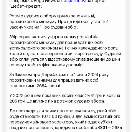
Повідомляє Bogo News із
посиланням
на портал
“Дебет-Кредит”.
Розмір судового збору прямо залежить від
прожиткового мінімуму. Про це йдеться у статті 4
Закону України “Про судовий збір”.
Збір справляється у відповідному розмірі від
прожиткового мінімуму для працездатних осіб,
встановленого законом на 1 січня календарного року,
коли й подається звернення чи скарга до суду. Судовий
збір сплачується у відсотковому співвідношенні до ціни
позову та/або у фіксованому розмірі.
За Законом про Держбюджет, з 1 січня 2023 року
прожитковий мінімум для працездатних осіб
становитиме 2684 гривні.
У 2022 році цей показник дорівнював 2481 грн й зріс на
203 грн. Це вплине й на розміри судових зборів.
До прикладу, для заяви про розлучення судовий збір
буде становити 1073,60 гривні, а для адміністративного
позову немайнового характеру, який подає суб’єкт
владних повноважень, юридична особа або ФОП — 2684