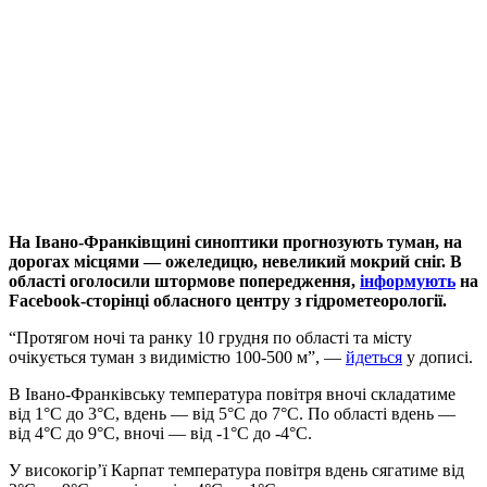
На Івано-Франківщині синоптики прогнозують туман, на
дорогах місцями —
ожеледицю, невеликий мокрий сніг. В
області оголосили штормове попередження,
інформують
на
Facebook-сторінці обласного центру з гідрометеорології.
“Протягом ночі та ранку 10 грудня по області та місту
очікується туман з видимістю 100-500 м”, —
йдеться
у дописі.
В Івано-Франківську температура повітря вночі складатиме
від 1°C до 3°C, вдень — від 5°C до 7°C. По області вдень —
від 4°C до 9°C, вночі — від -1°C до -4°C.
У високогір’ї Карпат температура повітря вдень сягатиме від