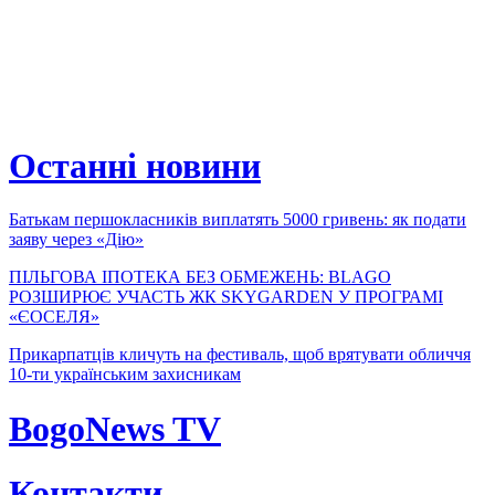
Останні новини
Батькам першокласників виплатять 5000 гривень: як подати
заяву через «Дію»
ПІЛЬГОВА ІПОТЕКА БЕЗ ОБМЕЖЕНЬ: BLAGO
РОЗШИРЮЄ УЧАСТЬ ЖК SKYGARDEN У ПРОГРАМІ
«ЄОСЕЛЯ»
Прикарпатців кличуть на фестиваль, щоб врятувати обличчя
10-ти українським захисникам
BogoNews TV
Контакти