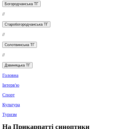
Богородчанська ТГ
//
Старобогородчанська ТГ
//
Солотвинська ТГ
//
Дзвиняцька ТГ
Головна
Інтерв'ю
Спорт
Культура
Туризм
На Прикарпатті синоптики