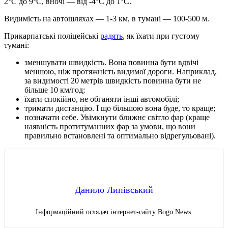
2°C до 9°C, вночі — від -4°C до 1°C.
Видимість на автошляхах — 1-3 км, в тумані — 100-500 м.
Прикарпатські поліцейські
радять
, як їхати при густому
тумані:
зменшувати швидкість. Вона повинна бути вдвічі
меншою, ніж протяжність видимої дороги. Наприклад,
за видимості 20 метрів швидкість повинна бути не
більше 10 км/год;
їхати спокійно, не обганяти інші автомобілі;
тримати дистанцію. І що більшою вона буде, то краще;
позначати себе. Увімкнути ближнє світло фар (краще
наявність протитуманних фар за умови, що вони
правильно встановлені та оптимально відрегульовані).
Данило Липівський
Інформаційний оглядач інтернет-сайту Bogo News.