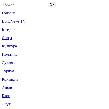
OK
Головна
BogoNews TV
Інтерв'ю
Спорт
Культура
Політика
Духовне
Туризм
Контакти
Анонс
Блог
Люди