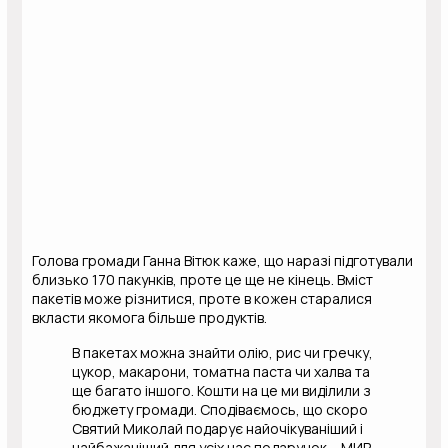
Голова громади Ганна Вітюк каже, що наразі підготували
близько 170 пакунків, проте це ще не кінець. Вміст
пакетів може різнитися, проте в кожен старалися
вкласти якомога більше продуктів.
В пакетах можна знайти олію, рис чи гречку,
цукор, макарони, томатна паста чи халва та
ще багато іншого. Кошти на це ми виділили з
бюджету громади. Сподіваємось, що скоро
Святий Миколай подарує найочікуваніший і
найбажаніший для усіх нас подарунок – МИР