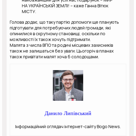
НА УКРАЇНСЬКІЙ ЗЕМЛІ! – каже Ганна Вітюк
МІСТУ.
Голова додає, що таку партію допомоги ще планують
підготувати для потребуючих людей громади, які
опинилися в скрутному становищі, оскільки по
можливості їх також хочуть підтримати.
Малята з числа ВПО та родичі місцевих захисників
також не залишаться без уваги. Цьогоріч в планах
також привітати малят хоча б солодощами.
Данило Липівський
Інформаційний оглядач інтернет-сайту Bogo News.