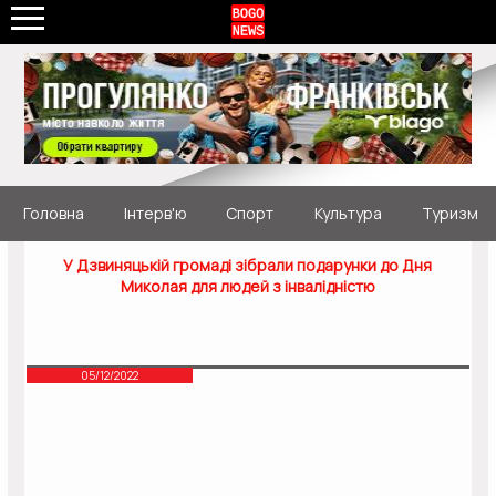
Головна
Інтерв'ю
Спорт
Культура
Туризм
У Дзвиняцькій громаді зібрали подарунки до Дня
Миколая для людей з інвалідністю
05/12/2022