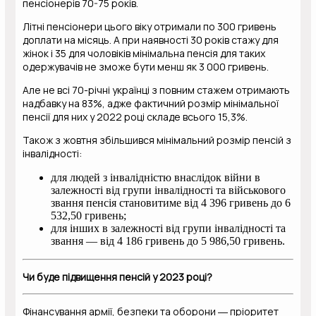
пенсіонерів 70-75 років.
Літні пенсіонери цього віку отримали по 300 гривень
доплати на місяць. А при наявності 30 років стажу для
жінок і 35 для чоловіків мінімальна пенсія для таких
одержувачів не зможе бути менш як 3 000 гривень.
Але не всі 70-річні українці з повним стажем отримають
надбавку на 83%, адже фактичний розмір мінімальної
пенсії для них у 2022 році складе всього 15,3%.
Також з жовтня збільшився мінімальний розмір пенсій з
інвалідності:
для людей з інвалідністю внаслідок війни в
залежності від групи інвалідності та військового
звання пенсія становитиме від 4 396 гривень до 6
532,50 гривень;
для інших в залежності від групи інвалідності та
звання — від 4 186 гривень до 5 986,50 гривень.
Чи буде підвищення пенсій у 2023 році?
Фінансування армії, безпеки та оборони ― пріоритет