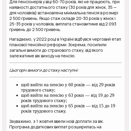
Для пенсіонерів у віці 60-70 років, які не працюють, при
наявності достатнього стажу (30 років для жінок, 35 —
для чоловіків) встановлена мінімальна пенсія в розмірі
2 500 гривень. Якщо стаж складе 20-30 років у жінок і
25-35 років у чоловіків, виплата становитиме від 2 093
гривень до 2 500 гривень.
Нагадаємо, у 2022 році в Україні відбувся черговий етап
планової пенсійної реформи. Зокрема, посилили
загальні вимоги до страхового стажу, від якого
залежатиме вік виходу на пенсію.
Цьогоріч вимоги до стажу наступні:
щоб вийти на пенсію у 60 років — від 29 років
трудового стажу;
щоб вийти на пенсію у 63 роки — від 19 до 29
років трудового стажу;
щоб вийти на пенсію у 65 років — від 15 до 19
років трудового стажу.
Зауважимо, з 1 жовтня ввели нові доплати за вік.
Програма додаткових виплат розширилась на