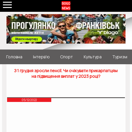
Головна
Інтерв'ю
Спорт
Культура
Туризм
З 1 грудня зросли пенсії. Чи очікувати прикарпатцям
на підвищення виплат у 2023 році?
05/12/2022