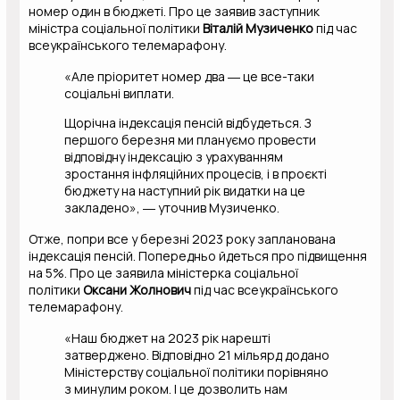
номер один в бюджеті. Про це заявив заступник
міністра соціальної політики
Віталій Музиченко
під час
всеукраїнського телемарафону.
«Але пріоритет номер два ― це все-таки
соціальні виплати.
Щорічна індексація пенсій відбудеться. З
першого березня ми плануємо провести
відповідну індексацію з урахуванням
зростання інфляційних процесів, і в проєкті
бюджету на наступний рік видатки на це
закладено», ― уточнив Музиченко.
Отже, попри все у березні 2023 року запланована
індексація пенсій. Попередньо йдеться про підвищення
на 5%. Про це заявила міністерка соціальної
політики
Оксани Жолнович
під час всеукраїнського
телемарафону.
«Наш бюджет на 2023 рік нарешті
затверджено. Відповідно 21 мільярд додано
Міністерству соціальної політики порівняно
з минулим роком. І це дозволить нам