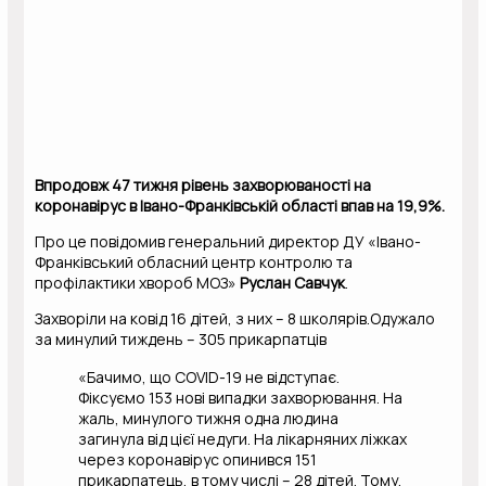
Впродовж 47 тижня рівень захворюваності на
коронавірус в Івано-Франківській області впав на 19,9%.
Про це повідомив генеральний директор ДУ «Івано-
Франківський обласний центр контролю та
профілактики хвороб МОЗ»
Руслан Савчук
.
Захворіли на ковід 16 дітей, з них – 8 школярів.Одужало
за минулий тиждень – 305 прикарпатців
«Бачимо, що COVID-19 не відступає.
Фіксуємо 153 нові випадки захворювання. На
жаль, минулого тижня одна людина
загинула від цієї недуги. На лікарняних ліжках
через коронавірус опинився 151
прикарпатець, в тому числі – 28 дітей. Тому,