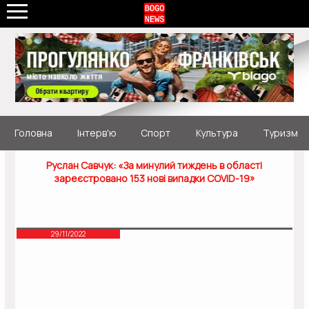
Головна
Інтерв'ю
Спорт
Культура
Туризм
Руслан Савчук: «За минулий тиждень в області
зареєстровано 153 нові випадки COVID-19»
29/11/2022