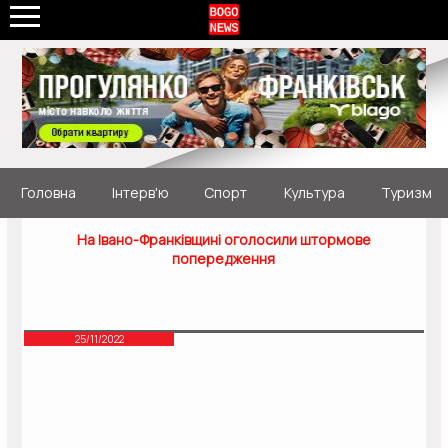
Головна
Інтерв'ю
Спорт
Культура
Туризм
На Івано-Франківщині оголосили штормове
попередження
25/11/2022