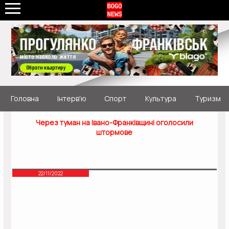
Головна
Інтерв'ю
Спорт
Культура
Туризм
Через туман на Івано-Франківщині оголосили
штормове
22/11/2022