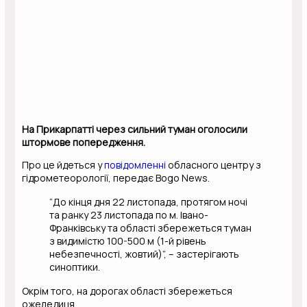
На Прикарпатті через сильний туман оголосили
штормове попередження.
Про це йдеться у
повідомленні
обласного центру з
гідрометеорології, передає Bogo News.
“До кінця дня 22 листопада, протягом ночі
та ранку 23 листопада по м. Івано-
Франківську та області збережеться туман
з видимістю 100-500 м (1-й рівень
небезпечності, жовтий)”, – застерігають
синоптики.
Окрім того, на дорогах області збережеться
ожеледиця.