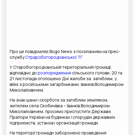
Про це повідомляє Bogo News з посиланням на прес-
службу
Страробогородчанської ТГ
У Старобогородчанській територіальній громаді,
відповідно до
розпорядження
сільського голови, 20 та
21 листопада оголошено Дні жалоби за загиблим, у
війні з російськими загарбниками, Іванків Володимиром
Миколайовичем.
На знак шани і скорботи за загиблим земляком,
жителем села Скобичівка – Іванків Володимиром
Миколайовичем, просимо приспустити Державні
Прапори України на будинках і спорудах державних
підприємств, установ і організацій громади.
На території громади заборонено проведення