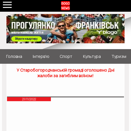
Головна
Інтерв'ю
Спорт
Культура
Туризм
У Старобогородчанській громаді оголошено Дні
жалоби за загиблим воїном!
21/11/2022