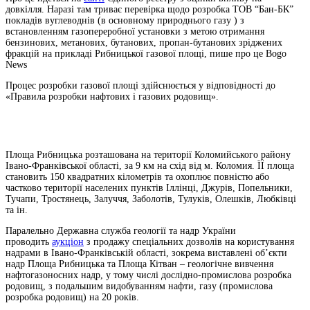
довкілля. Наразі там триває перевірка щодо розробка ТОВ “Бан-БК”
покладів вуглеводнів (в основному природнього газу ) з
встановленням газопереробної установки з метою отримання
бензинових, метанових, бутанових, пропан-бутанових зріджених
фракцій на прикладі Рибницької газової площі, пише про це Bogo
News
Процес розробки газової площі здійснюється у відповідності до
«Правила розробки нафтових і газових родовищ».
Площа Рибницька розташована на території Коломийського району
Івано-Франківської області, за 9 км на схід від м. Коломия. ЇЇ площа
становить 150 квадратних кілометрів та охоплює повністю або
частково території населених пунктів Іллінці, Джурів, Попельники,
Тучапи, Тростянець, Залуччя, Заболотів, Тулуків, Олешків, Любківці
та ін.
Паралельно Державна служба геології та надр України
проводить
аукціон
з продажу спеціальних дозволів на користування
надрами в Івано-Франківській області, зокрема виставлені обʼєкти
надр Площа Рибницька та Площа Кітван – геологічне вивчення
нафтогазоносних надр, у тому числі дослідно-промислова розробка
родовищ, з подальшим видобуванням нафти, газу (промислова
розробка родовищ) на 20 років.