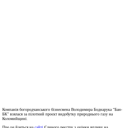
Компанія богородчанського бізнесмена Володимира Боднарука “Бан-
БК” взялася за пілотний проєкт видобутку природнього газу на
Коломийщині.
Про це йдеться на
сайті
Єдиного реєстру з оцінки впливу на