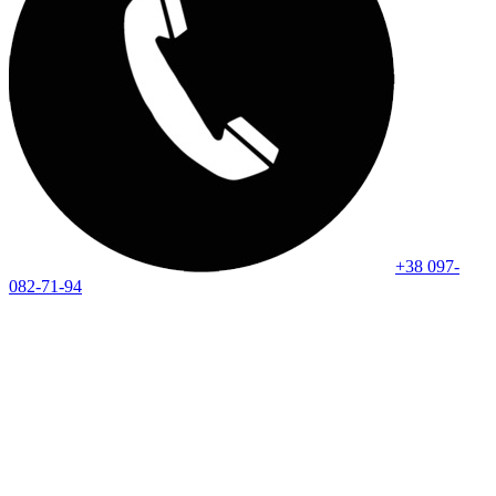
+38 097-
082-71-94