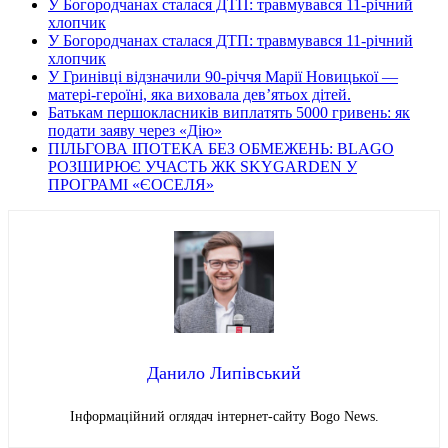
У Богородчанах сталася ДТП: травмувався 11-річний
хлопчик
У Богородчанах сталася ДТП: травмувався 11-річний
хлопчик
У Гринівці відзначили 90-річчя Марії Новицької —
матері-героїні, яка виховала дев’ятьох дітей.
Батькам першокласників виплатять 5000 гривень: як
подати заяву через «Дію»
ПІЛЬГОВА ІПОТЕКА БЕЗ ОБМЕЖЕНЬ: BLAGO
РОЗШИРЮЄ УЧАСТЬ ЖК SKYGARDEN У
ПРОГРАМІ «ЄОСЕЛЯ»
Данило Липівський
Інформаційний оглядач інтернет-сайту Bogo News.