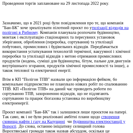
Проведення торгів заплановане на 29 листопада 2022 року.
Зазначимо, що в 2021 році були повідомлення про те, що компанія
“Бан-БК” хоче зреалізувати пілотний проєкт по у
тилізації відходів на
полігоні в Рибному
. Компанія планувала розпочати будівництво,
монтаж і експлуатацію стаціонарних та пересувних установок
зберігання, оброблення (переробка, сортування) та утилізації
побутових, промислових і будівельних відходів. Передбачається
використання устаткування технологій термічної, вакуумної і хімічної
переробки та утилізації відходів з метою отримання промислових
продуктів (водень, суміші для будівництва, бітум, пальне для двигунів
внутрішнього згорання, продуктів хімічної промисловості та інше), а
також теплової та електричної енергії.
Втім в КП “Полігон ТПВ” назвали цю інформацією фейком, бо
комунальне підприємство не планувало ніяких робіт по спалюванню
ТПВ. КП «Полігон ТПВ» на даний час проводить роботи по
сортуванню ТПВ, захороненню відходів, що не підлягають
сортуванню та працює біогазова установка по виробництву
електроенергії.
Проєкт компанії “Бан-БК” так і залишився лише проєктом на папері.
Так само, як і не були реалізовані амбітні плани щодо
створення
сховища нафти і газу на Калущині
чи
будівництва електростанції у
Ворохті
. До слова, останню ініціативу селищний голова
Ворохтянської громади також назвав абсурдом, оскільки це