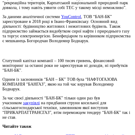
“рекреаційна територія, Карпатський національний природний парк
довкола, і тому навіть уявити собі ТЕС у такому місці неможливо”.
За даними аналітичної системи
YouControl
, ТОВ “БАН-БК”
зареєстроване в 2018 році в Івано-Франківську. Основний вид
діяльності: будівництво житлових і нежитлових будівель. Також
підприємство займається видобутком сирої нафти і природнього газу
та торгує електроенергією. Бенефеціаром та керівником підприємства
є мешканець Богородчан Володимир Боднарук.
Статутний капітал компанії – 100 тисяч гривень, фінансовий
моніторинг за останні роки не зареєстрував ні доходів, ні прибутків
“БАН-БК”.
Одним із засновників “БАН – БК” ТОВ була “НАФТОГАЗОВА
КОМПАНІЯ “БАНГАЗ”, якою на той час керував Володимир
Боднарук.
За час своєї діяльності “БАН-БК” тільки один раз був
учасником
закупівлі
на придбання струни косильної для
сільськогосподарської техніки, замовником якої виступив
“ПРИКАРПАТТРАНСГАЗ”, втім переможцем тендеру “БАН-БК” так і
не став.
Читайте також