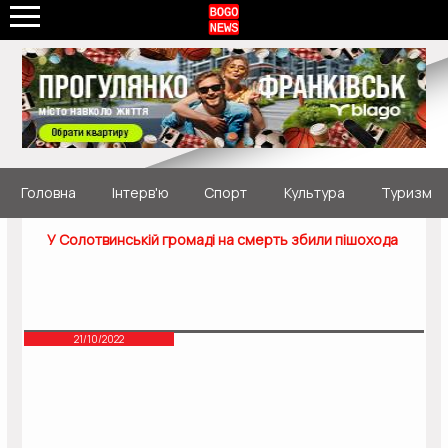
Головна
Інтерв'ю
Спорт
Культура
Туризм
У Солотвинській громаді на смерть збили пішохода
21/10/2022