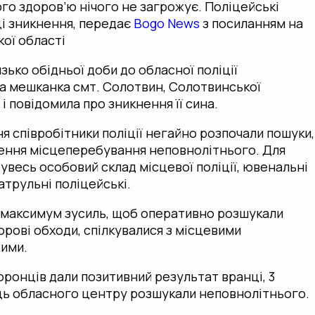
ого здоров’ю нічого не загрожує. Поліцейські
ці зникнення, передає
Bogo News
з посиланням на
кої області
зько обідньої доби до обласної поліції
а мешканка смт. Солотвин, Солотвинської
і повідомила про зникнення її сина.
 співробітники поліції негайно розпочали пошуки,
ення місцеперебування неповнолітнього. Для
увесь особовий склад місцевої поліції, ювенальні
атрульні поліцейські.
 максимум зусиль, щоб оперативно розшукали
рові обходи, спілкувалися з місцевими
ими.
ронців дали позитивний результат вранці, 3
лиць обласного центру розшукали неповнолітнього.