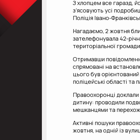
З хлопцем все гаразд, й
з’ясовують усі подроби
Поліція Івано-Франківсь
Нагадаємо, 2 жовтня бли
зателефонувала 42-річн
територіальної громади 
Отримавши повідомлення
спрямовані на встановл
цього був орієнтований 
поліцейські області та п
Правоохоронці доклали
дитину: проводили подво
мешканцями та перехож
Активні пошуки правоохо
жовтня, на одній із ву