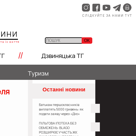
СЛІДКУЙТЕ ЗА НАМИ ТУТ
ЩИНИ
OK
та їх життя
//
ТГ
Дзвиняцька ТГ
Туризм
еля
Останні новини
Батькам першокласників
виплатять 5000 гривень: як
подати заяву через «Дію»
ПІЛЬГОВА ІПОТЕКА БЕЗ
ОБМЕЖЕНЬ: BLAGO
РОЗШИРЮЄ УЧАСТЬ ЖК