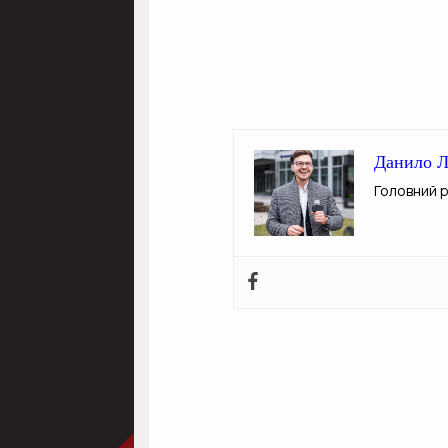
Данило Л
Головний 