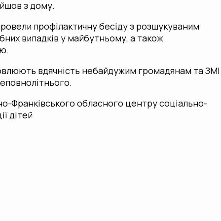
йшов з дому.
провели профілактичну бесіду з розшукуваним
них випадків у майбутньому, а також
’ю.
ловлюють вдячність небайдужим громадянам та ЗМІ
неповнолітнього.
но-Франківського обласного центру соціально-
ії дітей