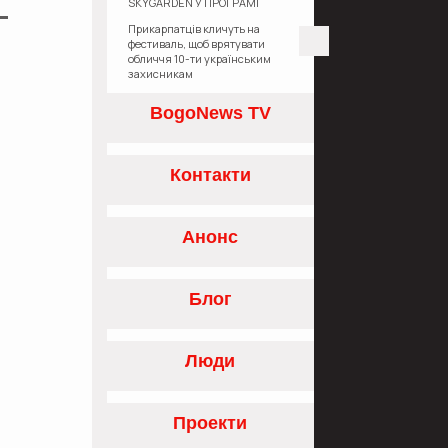
SKYGARDEN У ПРОГРАМІ
«ЄОСЕЛЯ»
Прикарпатців кличуть на
фестиваль, щоб врятувати
обличчя 10-ти українським
захисникам
BogoNews TV
Контакти
Анонс
Блог
Люди
Проекти