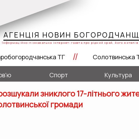
АГЕНЦІЯ НОВИН БОГОРОДЧАН
Інформаційно-пізнавальна інтернет-газета про рідний край, його жителів 
//
робогородчанська ТГ
Солотвинська 
рв'ю
Спорт
Культура
 розшукали зниклого 17-літнього жит
олотвинської громади