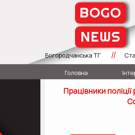
BOGO
NEWS
//
Богородчанська ТГ
Ста
Головна
Інте
Працівники поліції
С