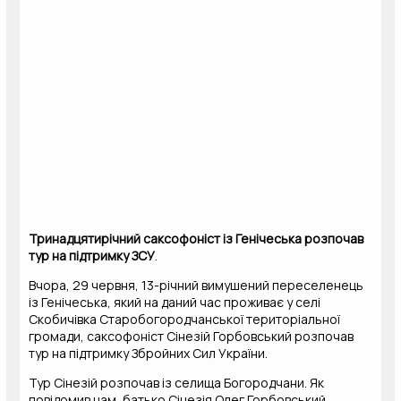
Тринадцятирічний саксофоніст із Генічеська розпочав
тур на підтримку ЗСУ
.
Вчора, 29 червня, 13-річний вимушений переселенець
із Генічеська, який на даний час проживає у селі
Скобичівка Старобогородчанської територіальної
громади, саксофоніст Сінезій Горбовський розпочав
тур на підтримку Збройних Сил України.
Тур
Сінезій розпочав із селища Богородчани. Як
повідомив нам, батько Сінезія Олег Горбовський,