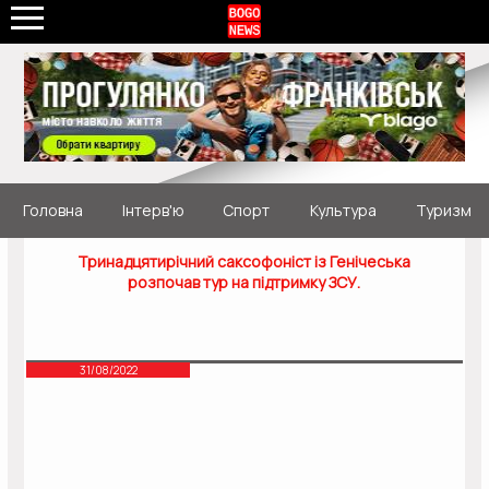
Головна
Інтерв'ю
Спорт
Культура
Туризм
Тринадцятирічний саксофоніст із Генічеська
розпочав тур на підтримку ЗСУ.
31/08/2022