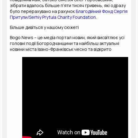
зібрати вдалось більше п’яти тисяч гривень, які одразу
було перерахувано на рахунок
Благодійний Фонд Сергія
Притули/Serhiy Prytula Charity Foundation
.
Більше дивіться у нашому сюжеті
Bogo News – це медіа портал новин, який висвітлює усі
головні події Богородчанщини та найбільш актуальні
новини міста Івано-Франківськ чесно та відкрито